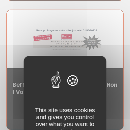
3 janvier 2023
Bel’M – Remise de 8% prolongée ! Non
! Vous ne rêvez pas ! Bel’M
This site uses cookies
Lire la suite
and gives you control
over what you want to