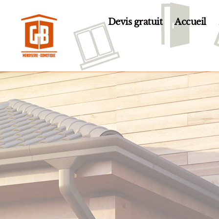
Devis gratuit
Accueil
GB
Menuiserie
et
Domotique
en
Essonne