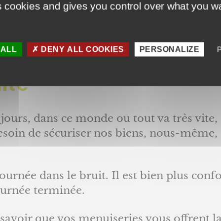
s cookies and gives you control over what you wa
es Fichet
 ALL
DENY ALL COOKIES
PERSONALIZE
ité
s jours, dans ce monde ou tout va très vit
 besoin de sécuriser nos biens, nous-même,
ournée dans le bruit. Il est bien plus conf
journée terminée.
 savoir que vos menuiseries vous offrent la