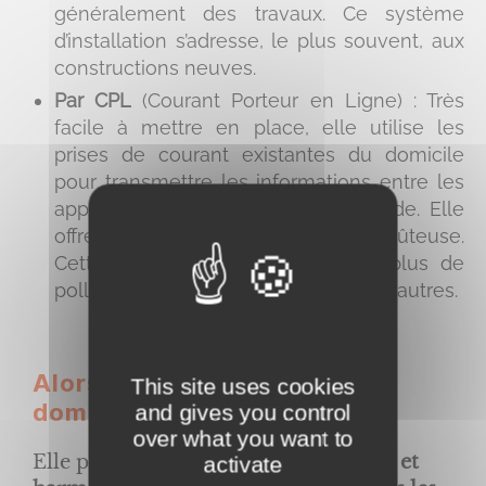
généralement des travaux. Ce système
d’installation s’adresse, le plus souvent, aux
constructions neuves.
Par CPL
(Courant Porteur en Ligne) : Très
facile à mettre en place, elle utilise les
prises de courant existantes du domicile
pour transmettre les informations entre les
appareils et les unités de commande. Elle
offre une gestion simplifiée et peu coûteuse.
Cette solution génère cependant plus de
pollution électromagnétique que les autres.
Alors pourquoi utiliser la
This site uses cookies
domotique ?
and gives you control
over what you want to
Elle présente l’avantage de
contrôler et
activate