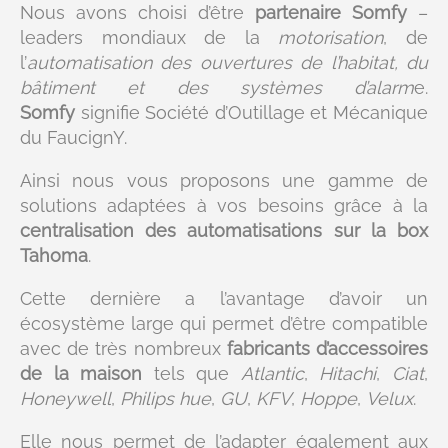
Nous avons choisi d’être
partenaire Somfy
–
leaders mondiaux de la
motorisation
, de
l’
automatisation des ouvertures de l’habitat, du
bâtiment et des systèmes d’alarm
e.
Somfy
signifie Société d’Outillage et Mécanique
du FaucignY.
Ainsi nous vous proposons une gamme de
solutions adaptées à vos besoins grâce à la
centralisation des automatisations sur la box
Tahoma
.
Cette dernière a l’avantage d’avoir un
écosystème large qui permet d’être compatible
avec de très nombreux
fabricants d’accessoires
de la maison
tels que
Atlantic
,
Hitachi
,
Ciat
,
Honeywell
,
Philips hue
,
GU
,
KFV
,
Hoppe
,
Velux
.
Elle nous permet de l’adapter également aux