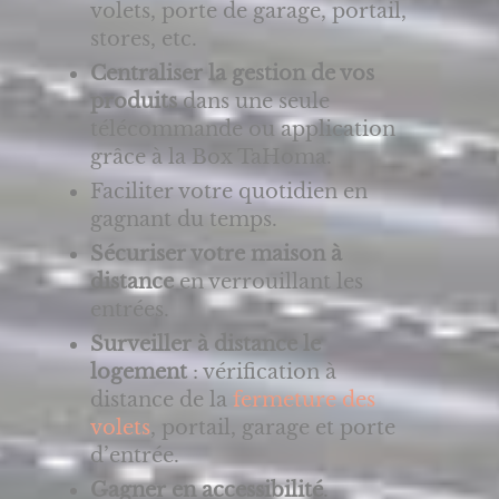
volets, porte de garage, portail,
stores, etc.
Centraliser la gestion de vos
produits
dans une seule
télécommande ou application
grâce à la Box TaHoma.
Faciliter votre quotidien en
gagnant du temps.
Sécuriser votre maison à
distance
en verrouillant les
entrées.
Surveiller à distance le
logement
: vérification à
distance de la
fermeture des
volets
, portail, garage et porte
d’entrée.
Gagner en accessibilité
.