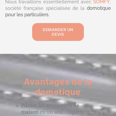
Nous travaillons essentiellement avec
SOMFY
,
société française spécialisée de la
domotique
pour les particuliers
.
DEMANDER UN
DEVIS
Avantages de la
domotique
Piloter les accessoires de
maison
en un seul clique :