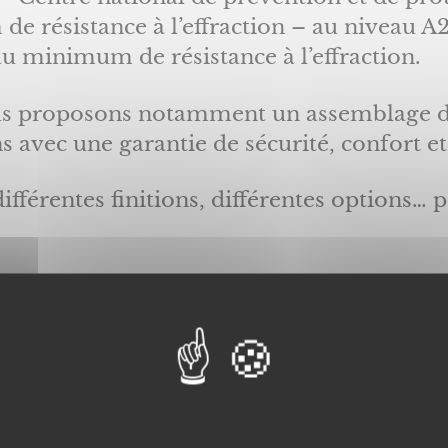
e résistance à l’effraction – au niveau A2
 au minimum de résistance à l’effraction.
us proposons notamment un assemblage d’
s avec une garantie de sécurité, confort e
ifférentes finitions, différentes options… 
l impossible à reproduire en dehors de no
tionnent la sécurité du domicile.