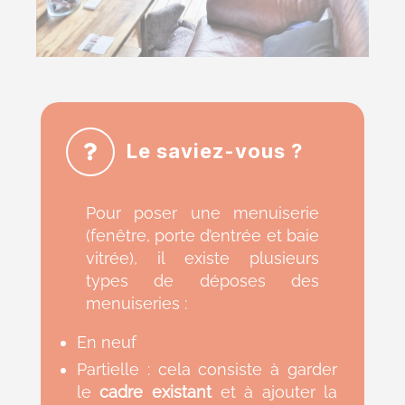
Le saviez-vous ?
Pour poser une menuiserie
(fenêtre, porte d’entrée et baie
vitrée), il existe plusieurs
types de déposes des
menuiseries :
En neuf
Partielle
: cela consiste à garder
le
cadre existant
et à ajouter la