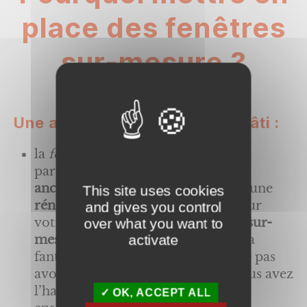
place des fenêtres
sur-mesure ?
Une adaptabilité parfaite au bâti
:
la
fenêtre sur-mesure
épousera
parfaitement les
ouvertures de vos
anciennes fenêtres
dans le cadre d’une
This site uses cookies
rénovation de vos menuiseries
. Pour
and gives you control
votre maison neuve, nos
produits sur-
over what you want to
activate
mesure
permettront d’ajouter de la
fantaisie à vos menuiseries et de ne pas
avoir de
fenêtres standards
que vous avez
l’habitude de retrouver dans les
OK, ACCEPT ALL