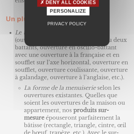
enseignes de grande distribution.
DENY ALL COOKIES
PERSONALIZE
Un plus grand choix
PRIVACY POLICY
L
e
type d’ouverture de la fenêtre
(ouverture à la française avec un ou deux
battants, ouverture en oscillo-battant
avec une ouverture à la française et en
soufflet sur l’axe horizontal, ouverture en
soufflet, ouverture coulissante, ouverture
à galandage, ouverture à l’anglaise, etc.).
L
a
forme de la menuiserie
selon les
ouvertures existantes. Quelles que
soient les ouvertures de la maison ou
appartement, nos
produits sur-
mesure
épouseront parfaitement la
bâtisse (rectangle, triangle, cintre, œil
de bœuf, trapèze, etc.). Avec le sur-