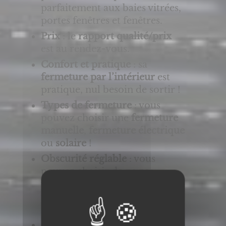
parfaitement aux baies vitrées,
portes fenêtres et fenêtres.
Prix
: le
rapport qualité/prix
est au rendez-vous.
Confort et pratique
: sa
fermeture par l’intérieur
est
pratique, nul besoin de sortir !
Types de fermeture
: vous
pouvez choisir une
fermeture
manuelle
,
fermeture électrique
ou
solaire
!
Obscurité réglable
: vous
pouvez choisir de ne pas
fermer entièrement votre volet
pour laisser entrer l’air ou la
lumière…
SOMFY
: vous pouvez coupler