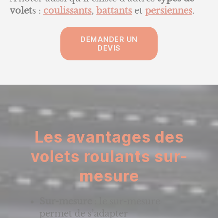
volet
s :
coulissants
,
battants
et
persiennes
.
DEMANDER UN
DEVIS
Les avantages des
volets roulants sur-
mesure
Sur-mesure
: le sur-mesure
permet de s’adapter