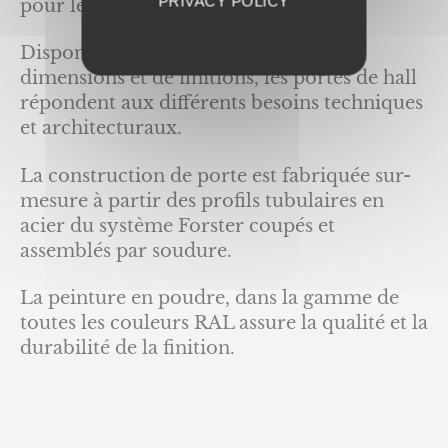
PRIVACY POLICY
pour les quartiers en rénovation.
Disponibles dans un grand choix de
dimensions et de finitions, les portes de hall
répondent aux différents besoins techniques
et architecturaux.
La construction de porte est fabriquée sur-
mesure à partir des profils tubulaires en
acier du système Forster coupés et
assemblés par soudure.
La peinture en poudre, dans la gamme de
toutes les couleurs RAL assure la qualité et la
durabilité de la finition.