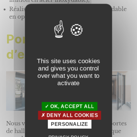
Réalisation des portes en acier inoxydable
en option.
Porte de hall
d’entrée
This site uses cookies
and gives you control
over what you want to
activate
OK, ACCEPT ALL
DENY ALL COOKIES
Nous vous proposons également des portes
PERSONALIZE
de hall pour les bâtiments neufs ainsi que