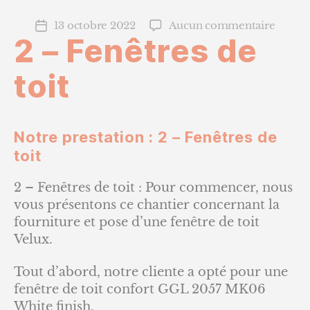
sur
13 octobre 2022
Aucun commentaire
Date
2 – Fenêtres de
2
de
–
l’article
Fenêtr
toit
de
toit
Notre prestation : 2 – Fenêtres de
toit
2 – Fenêtres de toit : Pour commencer, nous
vous présentons ce chantier concernant la
fourniture et pose d’une fenêtre de toit
Velux.
Tout d’abord, notre cliente a opté pour une
fenêtre de toit confort GGL 2057 MK06
White finish.