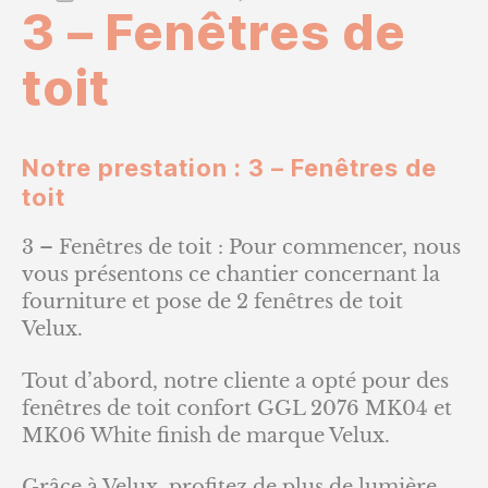
3 – Fenêtres de
3
de
–
l’article
Fenêtr
toit
de
toit
Notre prestation : 3 – Fenêtres de
toit
3 – Fenêtres de toit : Pour commencer, nous
vous présentons ce chantier concernant la
fourniture et pose de 2 fenêtres de toit
Velux.
Tout d’abord, notre cliente a opté pour des
fenêtres de toit confort GGL 2076 MK04 et
MK06 White finish de marque Velux.
Grâce à Velux, profitez de plus de lumière