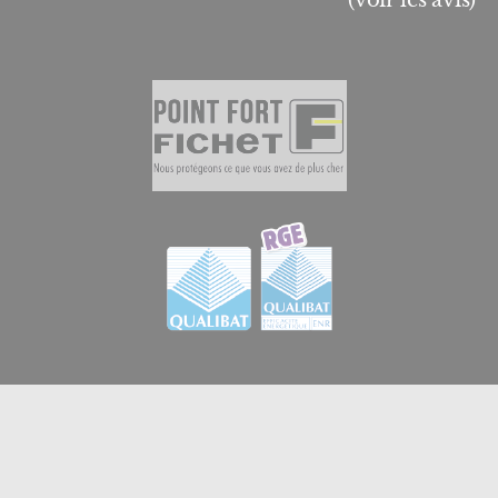
(voir les avis)
© 2026
GB Menuiserie et Domotique en Essonne
|
Créateur de sites internet en Essonne à Brétigny-sur-
iPerche