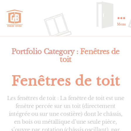
Menu
GB
Menuiserie
et
Domotique
Portfolio Category :
Fenêtres de
en
toit
Essonne
Fenêtres de toit
Les fenêtres de toit : La fenêtre de toit est une
fenêtre percée sur un toit (directement
intégrée ou sur une costière) dont le châssis,
en bois ou métallique d’une seule pièce,
s’ouvre par rotation (châssis oscillant), par