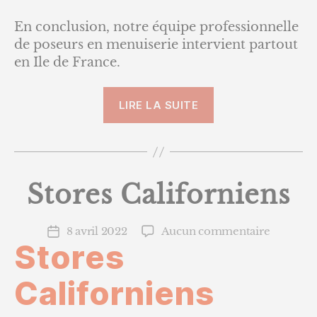
En conclusion, notre équipe professionnelle
de poseurs en menuiserie intervient partout
en Ile de France.
« 1
LIRE LA SUITE
–
Stores
bannes
Marquises »
Stores Californiens
sur
8 avril 2022
Aucun commentaire
Date
Stores
Stores
de
Californ
l’article
Californiens