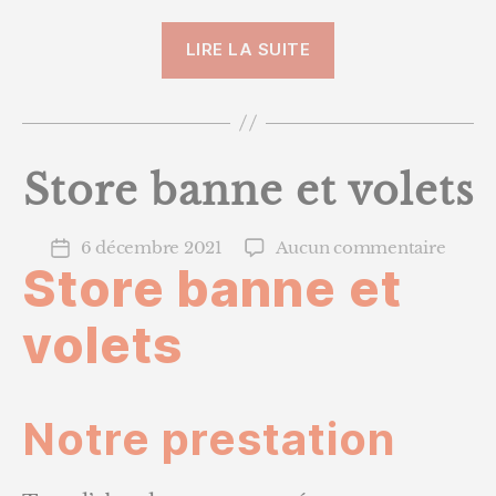
« Stores
LIRE LA SUITE
Californiens »
Store banne et volets
sur
6 décembre 2021
Aucun commentaire
Date
Store banne et
Store
de
banne
l’article
et
volets
volets
Notre prestation