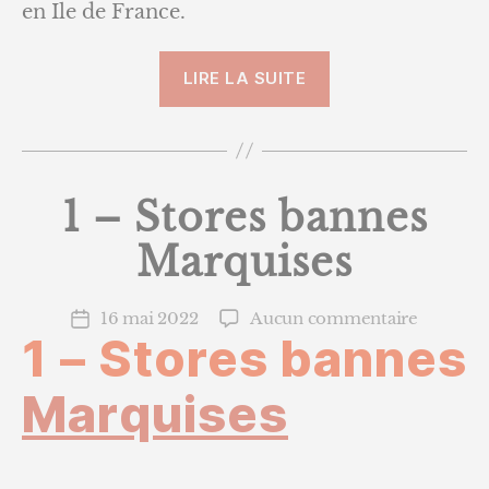
en Ile de France.
« 1
LIRE LA SUITE
–
Store
banne
Marquises »
1 – Stores bannes
Marquises
sur
16 mai 2022
Aucun commentaire
Date
1 – Stores bannes
1
de
–
l’article
Stores
Marquises
bannes
Marquis