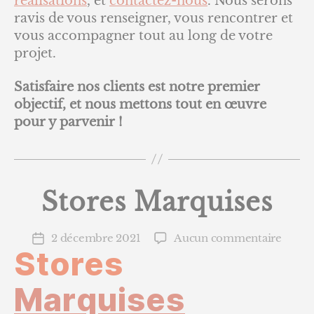
réalisations
, et
contactez-nous
. Nous serons
ravis de vous renseigner, vous rencontrer et
vous accompagner tout au long de votre
projet.
Satisfaire nos clients est notre premier
objectif, et nous mettons tout en œuvre
pour y parvenir !
Stores Marquises
sur
2 décembre 2021
Aucun commentaire
Date
Stores
Store
de
Marqu
l’article
Marquises