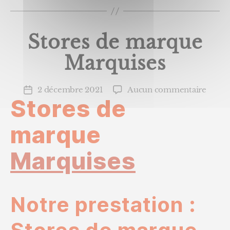
volets »
Stores de marque
Marquises
sur
2 décembre 2021
Aucun commentaire
Date
Stores de
Store
de
de
l’article
marq
marque
Marqu
Marquises
Notre prestation :