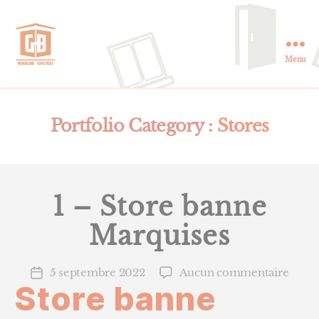
Menu
GB
Menuiserie
et
Domotique
Portfolio Category :
Stores
en
Essonne
1 – Store banne
Marquises
sur
5 septembre 2022
Aucun commentaire
Date
Store banne
1
de
–
l’article
Store