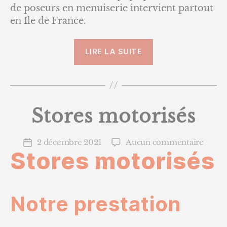
de poseurs en menuiserie intervient partout
en Ile de France.
« Stores
LIRE LA SUITE
Marquises »
Stores motorisés
sur
2 décembre 2021
Aucun commentaire
Date
Stores motorisés
Store
de
motor
l’article
Notre prestation