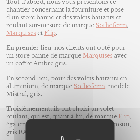
Tout d’abord, nous vous présentons ce
chantier concernant la fourniture et pose
d’un store banne et des volets battants et
roulant sur-mesure de marque
Sothoferm
,
Marquises
et
Flip
.
En premier lieu, nos clients ont opté pour
un store banne de marque
Marquises
avec
un coffre Ambre gris.
En second lieu, pour des volets battants en
aluminium, de marque
Sothoferm
, modèle
Mistral, gris.
Troisièmement, ils ont choisi un volet
roulant, qui est, quant à lui, de marque
Flip
,
également en aluminium, modèle Astrosun,
gris RAL 7016.