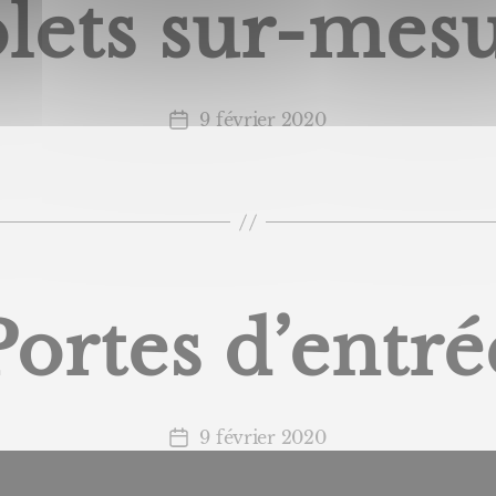
lets sur-mes
9 février 2020
Date
de
l’article
Portes d’entré
9 février 2020
Date
de
l’article