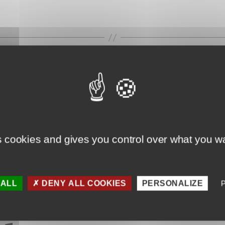
de
l’article
ortes de garag
9 février 2020
Date
s cookies and gives you control over what you wa
de
l’article
 ALL
DENY ALL COOKIES
PERSONALIZE