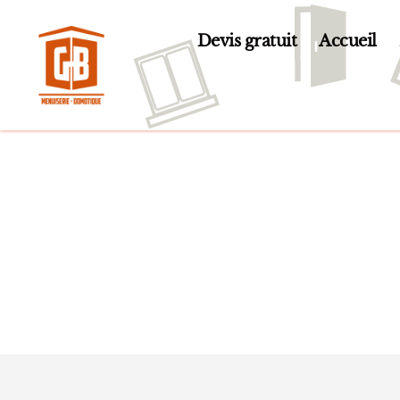
Devis gratuit
Accueil
GB
Menuiserie
et
Domotique
en
Essonne