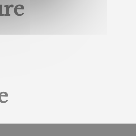
ure
e