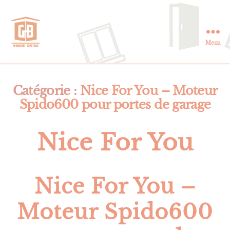
Menu
GB
Menuiserie
et
Domotique
Catégorie :
Nice For You – Moteur
en
Spido600 pour portes de garage
Essonne
Nice For You
Nice For You –
Moteur Spido600