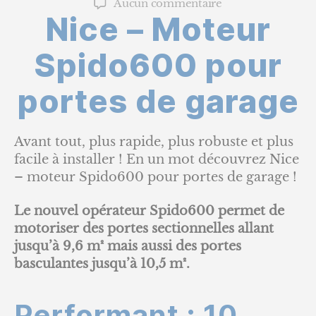
sur
Aucun commentaire
l’article
l’article
Nice – Moteur
Nice
–
Moteur
Spido600 pour
Spido600
pour
portes de garage
portes
de
garage
Avant tout, plus rapide, plus robuste et plus
facile à installer ! En un mot découvrez Nice
– moteur Spido600 pour portes de garage !
Le nouvel opérateur Spido600 permet de
motoriser des portes sectionnelles allant
jusqu’à 9,6 m² mais aussi des portes
basculantes jusqu’à 10,5 m².
Performant : 10