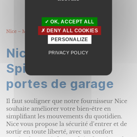
OK, ACCEPT ALL
DENY ALL COOKIES
Nice – Moteur Spido600 pour portes de garage
PERSONALIZE
Nice – Moteur
PRIVACY POLICY
Spido600 pour
portes de garage
Il faut souligner que notre fournisseur Nice
souhaite améliorer votre bien-être en
simplifiant les mouvements du quotidien.
Nice vous propose la sécurité d’entrer et de
sortir en toute liberté, avec un confort