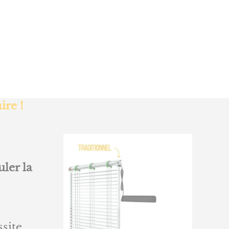
ire !
uler la
ssite