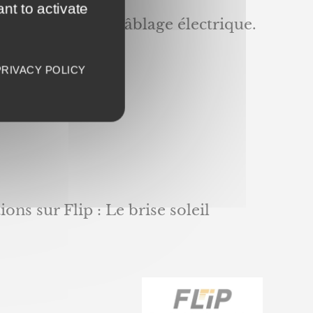
nt to activate
 durable
, et sans câblage électrique.
PRIVACY POLICY
ns sur Flip : Le brise soleil