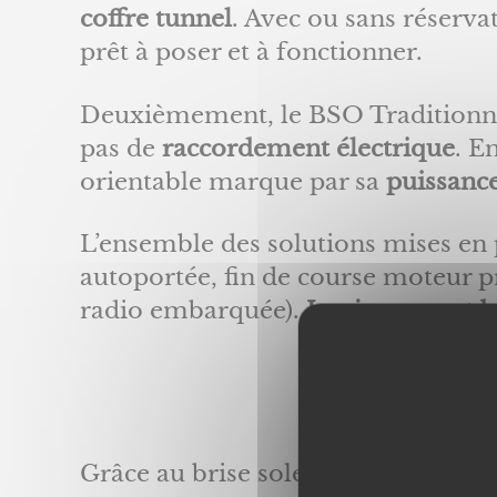
coffre tunnel
. Avec ou sans réservat
prêt à poser et à fonctionner.
Deuxièmement, le BSO Traditionnel 
pas de
raccordement électrique
. E
orientable marque par sa
puissanc
L’ensemble des solutions mises en
autoportée, fin de course moteur pr
radio embarquée).
Les joues sont b
Vos avan
Grâce au brise soleil orientable sol