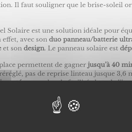
ion. Il faut souligner que le brise-soleil o
Solaire est une solution idéale pour équi
n effet, avec son
duo panneau/batterie ult
e
et son
design
. Le panneau solaire est
dép
 place permettent de gagner
jusqu’à 40 mi
éréglé, pas de reprise linteau jusque 3,6
iseautés
pour plus de facilitée lors de l’in
tages Flip : Le brise soleil orientable 
aire, vous bénéficiez de plusieurs avantages