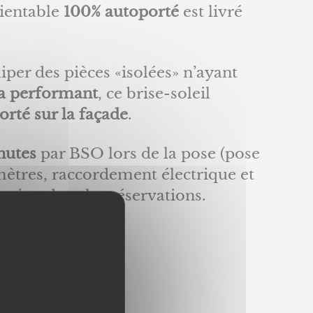
rientable
100% autoporté
est livré
per des pièces «isolées» n’ayant
ra performant
, ce brise-soleil
orté sur la façade
.
nutes
par BSO lors de la pose (pose
 mètres, raccordement électrique et
sertion dans les réservations.
solaire !
, en effet :