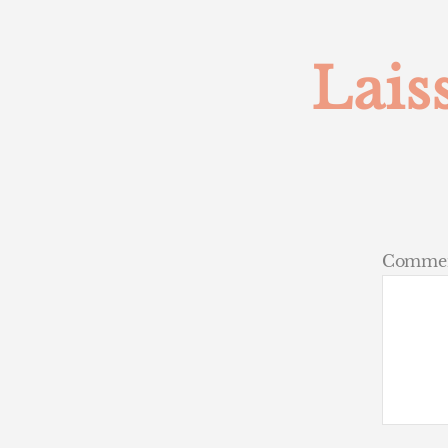
Lais
Commen