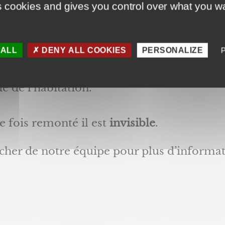
s cookies and gives you control over what you wa
ie solaire, une
énergie propre, gratuite et
riques.
 ALL
DENY ALL COOKIES
PERSONALIZE
SO s’intègre dans une réservation.
e de l’habitation.
 fois remonté il est
invisible
.
cher de notre équipe pour plus d’informatio