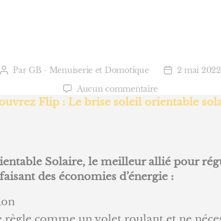
Par
GB - Menuiserie et Domotique
2 mai 2022
Auteur
Date
de
de
sur
Aucun commentaire
l’article
l’article
Flip
uvrez Flip : Le brise soleil orientable sola
:
Le
brise
soleil
orientable
ientable Solaire, le meilleur allié pour rég
solaire
faisant des économies d’énergie :
!
ion
 se règle comme un volet roulant et ne néce