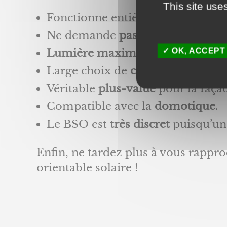
This site use
Fonctionne entièrement à l’énerg
Ne demande
pas de travaux élect
OK, ACCEPT
Lumière maximisée
puisque le B
Large choix de
coloris
.
Véritable
plus-value
pour la façad
Compatible avec la
domotique
.
Le BSO est
très discret
puisqu’une
Enfin, ne tardez plus à vous rappro
orientable solaire !