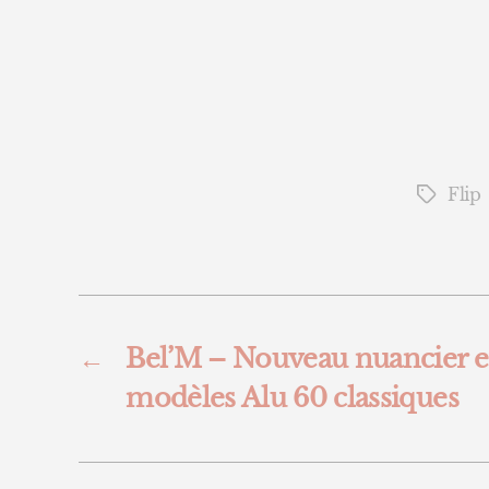
Flip
Étiquett
←
Bel’M – Nouveau nuancier et
modèles Alu 60 classiques