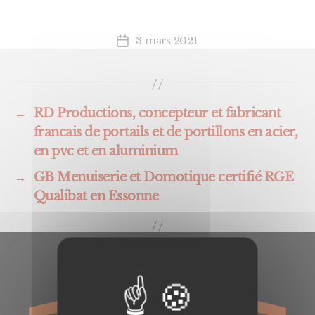
3 mars 2021
Date
de
l’article
←
RD Productions, concepteur et fabricant
francais de portails et de portillons en acier,
en pvc et en aluminium
→
GB Menuiserie et Domotique certifié RGE
Qualibat en Essonne