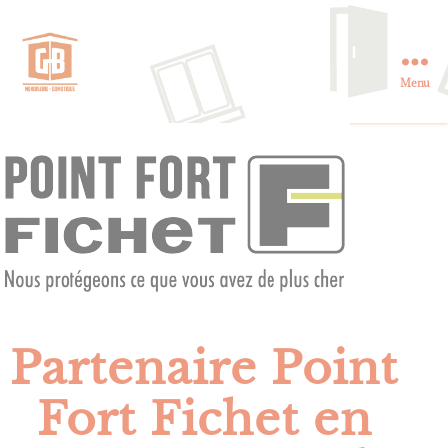
Menu
GB
Menuiserie
et
Domotique
en
Essonne
Partenaire Point
Fort Fichet en