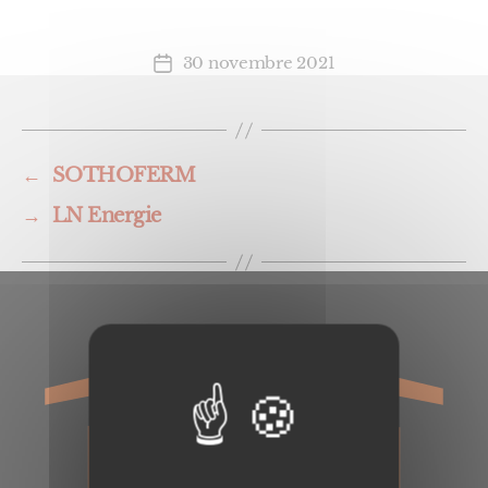
30 novembre 2021
Date
de
l’article
←
SOTHOFERM
→
LN Energie