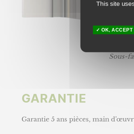
Per
This site use
mm
OK, ACCEPT
* Ne pe
volet r
Sous-fa
GARANTIE
Garantie 5 ans pièces, main d’œuvr