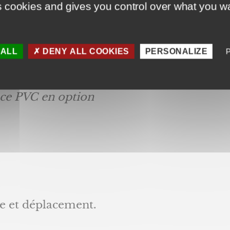
formances thermiques jusqu’à 0,97 W/m².
s cookies and gives you control over what you wa
).
 ALL
DENY ALL COOKIES
PERSONALIZE
rmet pas une occultation totale. Produit 
oulant dans une pièce de sommeil
ce PVC en option
e et déplacement.