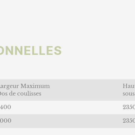
IONNELLES
Largeur Maximum
Hau
os de coulisses
sou
4400
235
5000
235