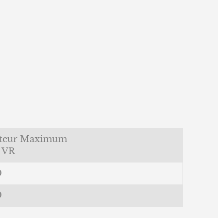
teur Maximum
s VR
0
0