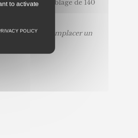
K (en cas de doublage de 140
nt to activate
PRIVACY POLICY
non conçu pour remplacer un