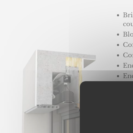
Bri
cou
Blo
Cof
Co
En
En
La
Cou
cou
Sou
101