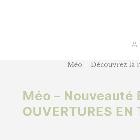
Au
d
l’
Méo – Découvrez la n
Méo – Nouveauté 
OUVERTURES EN 