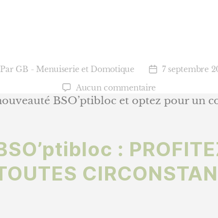
Par
GB - Menuiserie et Domotique
7 septembre 2
teur
Date
e
de
sur
Aucun commentaire
article
l’article
Méo
ouveauté BSO’ptibloc et optez pour un con
–
Nouveauté
BSO’ptibloc
BSO’ptibloc : PROFIT
TOUTES CIRCONSTAN