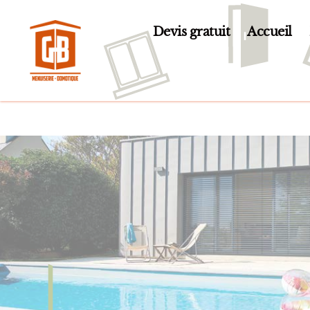
Devis gratuit
Accueil
GB
Menuiserie
et
Domotique
en
Essonne