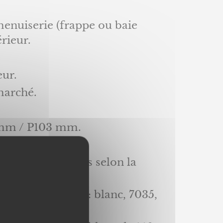
menuiserie (frappe ou baie
érieur.
eur.
marché.
 mm / P103 mm.
s de 80 mm).*
uc EPDM, laquées selon la
on) avec coloris : blanc, 7035,
e nuancier MéO.