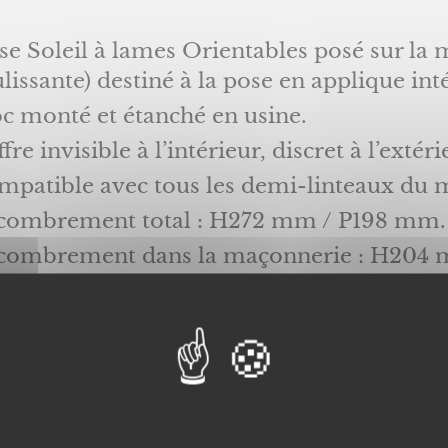
se Soleil à lames Orientables posé sur la 
lissante) destiné à la pose en applique int
c monté et étanché en usine.
fre invisible à l’intérieur, discret à l’extéri
mpatible avec tous les demi-linteaux du 
combrement total : H272 mm / P198 mm.
combrement dans la maçonnerie : H204
mes Warema en aluminium (lames ourlée
lisses en aluminium avec joint caoutcho
leur du tablier.
s-face PVC à poser sur le chantier (en opti
5 ou 7016 teinté masse ou laquée selon l