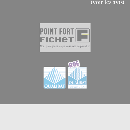
(voir les avis)
© 2026
GB Menuiserie et Domotique en Essonne
|
Créateur de sites internet en Essonne à Brétigny-sur-