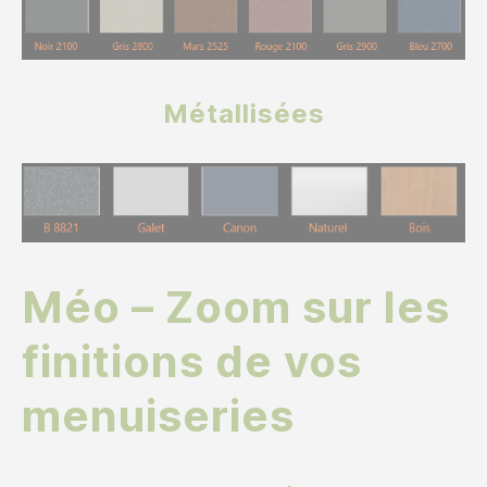
Métallisées
Méo – Zoom sur les
finitions de vos
menuiseries