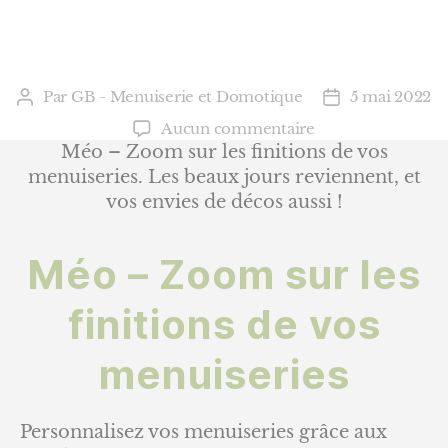
Par
GB - Menuiserie et Domotique
5 mai 2022
Auteur
Date
de
de
sur
Aucun commentaire
l’article
l’article
Méo
Méo – Zoom sur les finitions de vos
–
menuiseries. Les beaux jours reviennent, et
Zoom
vos envies de décos aussi !
sur
les
Méo – Zoom sur les
finitions
de
vos
finitions de vos
menuiseries
menuiseries
Personnalisez vos menuiseries grâce aux