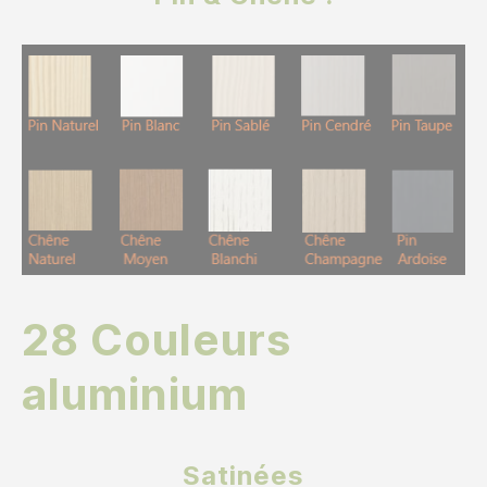
28 Couleurs
aluminium
Satinées