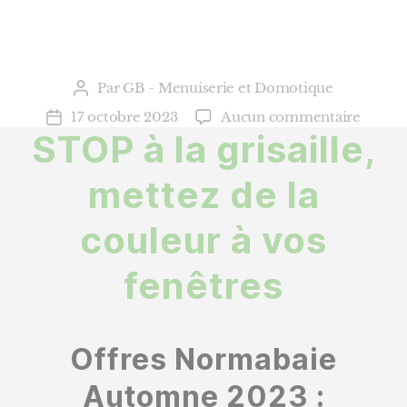
Par
GB - Menuiserie et Domotique
Auteur
de
sur
17 octobre 2023
Aucun commentaire
Date
l’article
STOP à la grisaille,
NORM
de
Offres
l’article
d’aut
mettez de la
2023
couleur à vos
fenêtres
Offres Normabaie
Automne 2023 :