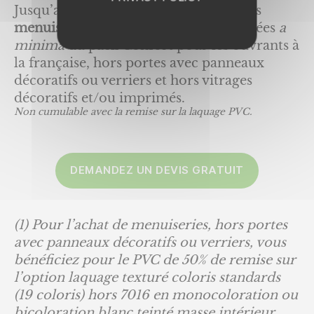
Jusqu’au 28 octobre, il est offert sur les
menuiseries aluminium et PVC
, équipées
a
minima
du pack Confort pour les ouvrants à
la française, hors portes avec panneaux
décoratifs ou verriers et hors vitrages
décoratifs et/ou imprimés.
Non cumulable avec la remise sur la laquage PVC.
DEMANDEZ UN DEVIS GRATUIT
(1) Pour l’achat de menuiseries, hors portes
avec panneaux décoratifs ou verriers, vous
bénéficiez pour le PVC de 50% de remise sur
l’option laquage texturé coloris standards
(19 coloris) hors 7016 en monocoloration ou
bicoloration blanc teinté masse intérieur