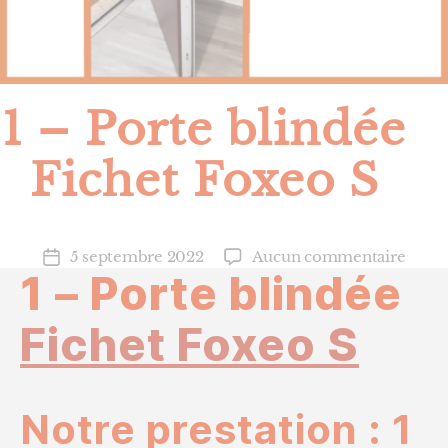
1 – Porte blindée
Fichet Foxeo S
sur
5 septembre 2022
Aucun commentaire
Date
1 – Porte blindée
1
de
–
l’article
Porte
Fichet Foxeo S
blind
Fiche
Foxe
S
Notre prestation : 1