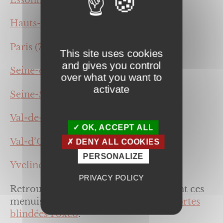
Hauts-de-Seine (92)
Paris (75),
This site uses cookies
and gives you control
Seine-et-Marne (77),
over what you want to
activate
Seine-Saint-Denis (93),
Val-de-Marne (94),
OK, ACCEPT ALL
Val-d’Oise (95),
DENY ALL COOKIES
PERSONALIZE
Yvelines (78).
PRIVACY POLICY
Retrouver les informations concernant ces
menuiseries sur nos pages dédiées :
Portes
blindées Foxeo
.