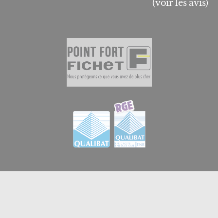
(voir les avis)
© 2026
GB Menuiserie et Domotique en Essonne
|
Créateur de sites internet en Essonne à Brétigny-sur-