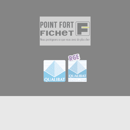
© 2026
GB Menuiserie et Domotique en Essonne
|
Créateur de sites internet en Essonne à Brétigny-sur-
iPerche
orge
:
-
Mentions légales
-
Vie privée