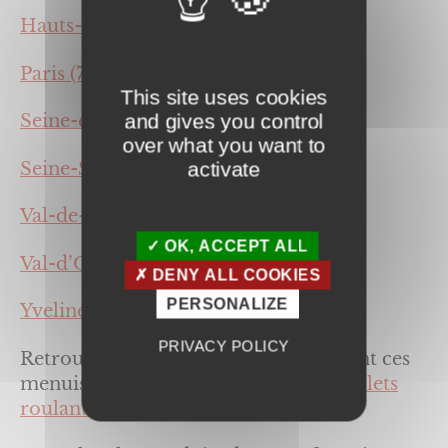
Hauts-de-Seine (92)
Paris (75),
This site uses cookies
and gives you control
Seine-et-Marne (77),
over what you want to
activate
Seine-Saint-Denis (93),
Val-de-Marne (94),
OK, ACCEPT ALL
Val-d’Oise (95),
DENY ALL COOKIES
PERSONALIZE
Yvelines (78).
PRIVACY POLICY
Retrouver les informations concernant ces
menuiseries sur nos pages dédiées :
volets
roulants
.