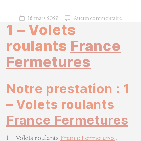
sur
16 mars 2023
Aucun commentaire
Date
1 – Volets
1
de
–
l’article
Volets
roulants
France
roulants
France
Fermetures
Fermetu
Notre prestation : 1
– Volets roulants
France Fermetures
1 – Volets roulants
France Fermetures
: