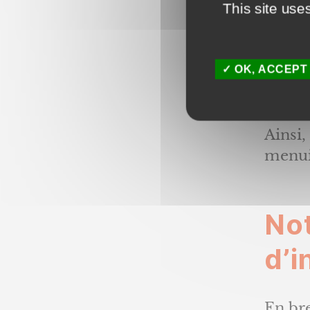
This site use
simple
Enfin,
OK, ACCEPT
Norm
(9122
Ainsi,
menuis
No
d’i
En br