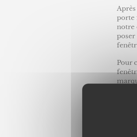
Après 
porte
notre 
poser 
fenêtr
Pour 
fenêtr
marq
Rappel
prix. 
qualit
résist
besoin