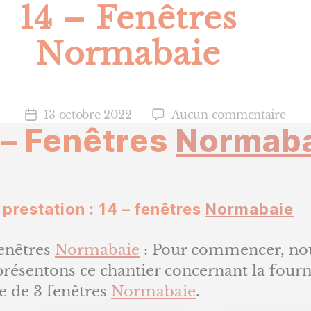
14 – Fenêtres
Normabaie
sur
13 octobre 2022
Aucun commentaire
Date
 – Fenêtres
Normab
14
de
–
l’article
Fenê
Nor
 prestation : 14 – fenêtres
Normabaie
Fenêtres
Normabaie
: Pour commencer, no
résentons ce chantier concernant la fourn
e de 3 fenêtres
Normabaie
.