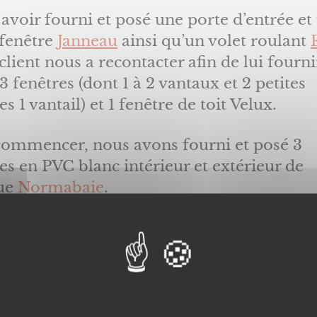
avoir fourni et posé une porte d’entrée et
 fenêtre
Janneau
ainsi qu’un volet roulant
client nous a recontacter afin de lui fourni
3 fenêtres (dont 1 à 2 vantaux et 2 petites
es 1 vantail) et 1 fenêtre de toit Velux.
commencer, nous avons fourni et posé 3
es en PVC blanc intérieur et extérieur de
ue
Normabaie
.
ons que la principale qualité du PVC est 
Effectivement moins onéreux, le rapport
é/prix est au rendez-vous. Le
PVC
est robu
ant aux intempéries. Ce matériaux n’a pas
 d’entretien et se nettoie très facilement.