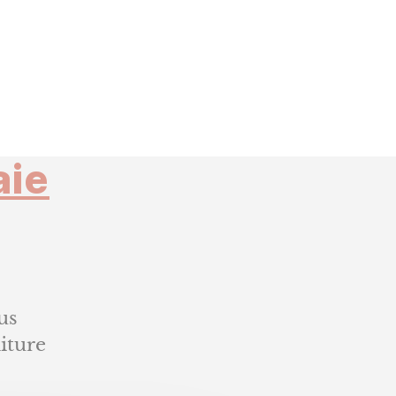
aie
tres
mabaie
us
iture