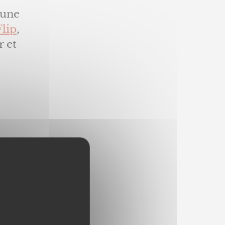
 une
Flip
,
r et
son
ste et
 Une