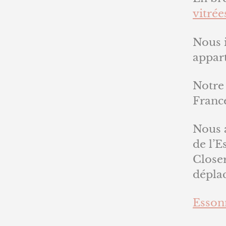
vitrée
Nous 
appar
Notre 
Franc
Nous 
de l’E
Closer
déplac
Essonn