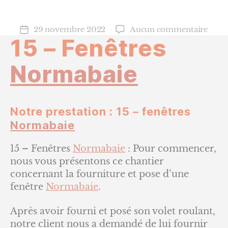
sur
29 novembre 2022
Aucun commentaire
Date
15 – Fenêtres
15
de
–
l’article
Fenêt
Normabaie
Norm
Notre prestation : 15 – fenêtres
Normabaie
15 – Fenêtres
Normabaie
: Pour commencer,
nous vous présentons ce chantier
concernant la fourniture et pose d’une
fenêtre
Normabaie
.
Après avoir fourni et posé son volet roulant,
notre client nous a demandé de lui fournir