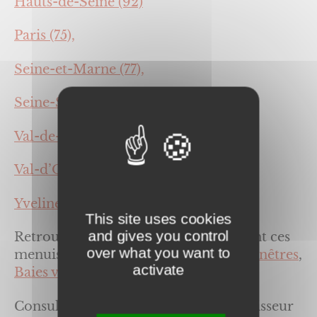
Hauts-de-Seine (92)
Paris (75),
Seine-et-Marne (77),
Seine-Saint-Denis (93),
Val-de-Marne (94),
Val-d’Oise (95),
Yvelines (78).
This site uses cookies
and gives you control
Retrouver les informations concernant ces
over what you want to
menuiseries sur nos pages dédiées :
Fenêtres
,
activate
Baies vitrées
.
Consultez les produits de notre fournisseur