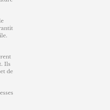
de
rantit
le.
grent
. Ils
et de
resses