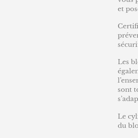
et pos
Certif
préven
sécuri
Les b
égalem
l’ense
sont t
s’adap
Le cyl
du bl