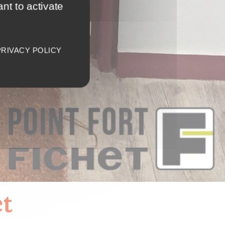
nt to activate
PRIVACY POLICY
t