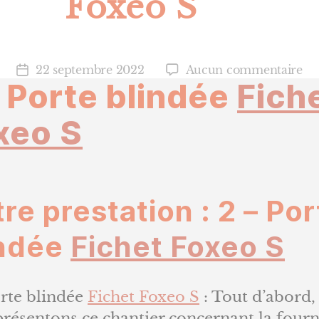
Foxeo S
su
22 septembre 2022
Aucun commentaire
Date
– Porte blindée
Fich
2
de
–
l’article
xeo S
Po
bl
Fi
Fo
S
re prestation : 2 – Por
indée
Fichet Foxeo S
orte blindée
Fichet Foxeo S
: Tout d’abord,
résentons ce chantier concernant la fourn