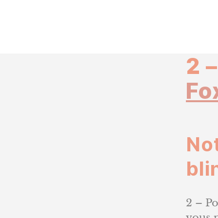
2 
Fo
Not
bl
2 – P
vous p