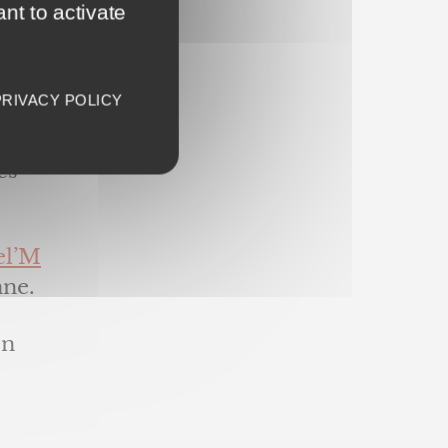
nt to activate
de
e
PRIVACY POLICY
es-
el’M
nne.
en