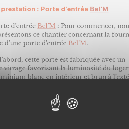
Bel’M
 prestation : Porte d’entrée
Bel’M
rte d’entrée
Bel’M
: Pour commencer, nou
résentons ce chantier concernant la fourn
e d’une porte d’entrée
Bel’M
.
’abord, cette porte est fabriquée avec un
 vitrage favorisant la luminosité du loge
minium blanc en intérieur et brun à l’exté
 porte ne demandera pas beaucoup d’effort
tretien.
lons que l’aluminium garantie une longév
égligeable. Ce type de
porte
offre un large
igns. En effet, les choix en matière de cou