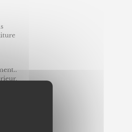
s
iture
ment..
rieur,
s pour
ité
 choix
leurs