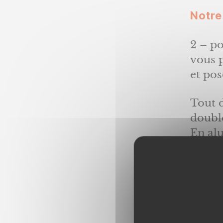
Notre
2 – po
vous p
et pos
Tout d
double
En alu
cette
son en
Rappe
non n
de des