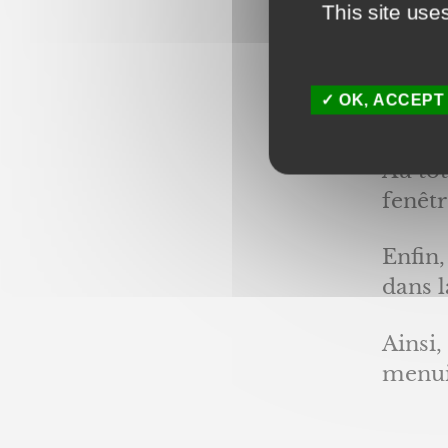
This site use
et de 
conve
rouill
OK, ACCEPT
partic
Au tot
fenêtr
Enfin,
dans 
Ainsi,
menuis