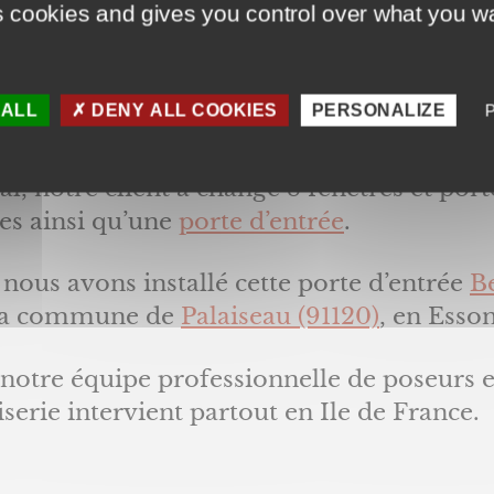
s cookies and gives you control over what you wa
styles sont très vastes et permettent donc 
nir au plus grand nombre. L’
aluminium
n
e pas et ne demande donc pas d’entretien
 ALL
DENY ALL COOKIES
PERSONALIZE
ulier.
al, notre client à changé 8 fenêtres et port
es ainsi qu’une
porte d’entrée
.
 nous avons installé cette porte d’entrée
B
la commune de
Palaiseau (91120)
, en Esso
 notre équipe professionnelle de poseurs 
erie intervient partout en Ile de France.