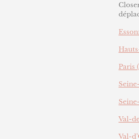
Closer
déplac
Essonn
Hauts
Paris (
Seine-
Seine-
Val-d
Val-d’