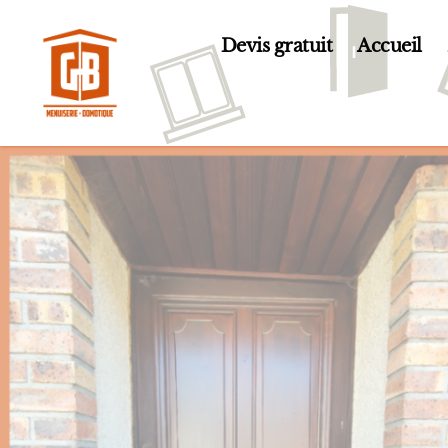
Devis gratuit
Accueil
GB
Menuiserie
et
Domotique
en
Essonne