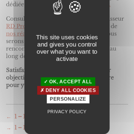
dédiée :
Portails, portillons et clôtures.
Consultez les produits de notre fournisseur
RD Productions
, prenez connaissance de
nos réalisations
, et
contactez-nous
. Nous
This site uses cookies
serons ravis de vous renseigner, vous
and gives you control
rencontrer et vous accompagner tout au
over what you want to
long de votre projet.
activate
Satisfaire nos clients est notre premier
objectif, et nous mettons tout en œuvre
OK, ACCEPT ALL
pour y parvenir !
DENY ALL COOKIES
PERSONALIZE
PRIVACY POLICY
←
1 – Baie vitrée Normabaie
→
1 – Moteur de volet roulant