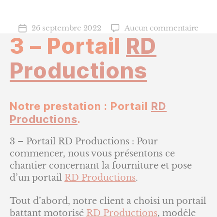
sur
26 septembre 2022
Aucun commentaire
Date
3 – Portail
RD
3
de
–
l’article
Porta
Productions
RD
Prod
Notre prestation : Portail
RD
Productions
.
3 – Portail RD Productions : Pour
commencer, nous vous présentons ce
chantier concernant la fourniture et pose
d’un portail
RD Productions
.
Tout d’abord, notre client a choisi un portail
battant motorisé
RD Productions
, modèle