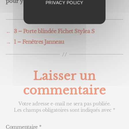
pour y parvenir !
PRIVACY POLICY
←
3 – Porte blindée Fichet Stylea S
→
1 – Fenêtres Janneau
Laisser un
commentaire
Votre adresse e-mail ne sera pas publiée.
Les champs obligatoires sont indiqués avec
*
Commentaire
*