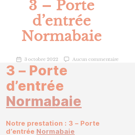
3 – Porte
d’entrée
Normabaie
sur
3 octobre 2022
Aucun commentaire
Date
3 – Porte
3
de
–
l’article
Porte
d’entrée
d’entré
Norma
Normabaie
Notre prestation : 3 – Porte
d’entrée
Normabaie