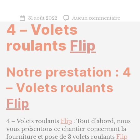
sur
31 août 2022
Aucun commentaire
Date
4 – Volets
4
de
–
l’article
Volets
roulants
Flip
roulants
FLIP
Notre prestation : 4
– Volets roulants
Flip
4 – Volets roulants
Flip
: Tout d’abord, nous
vous présentons ce chantier concernant la
fourniture et pose de 3 volets roulants
Flip