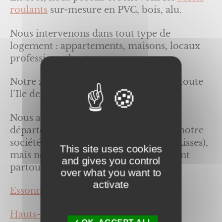
roulants
sur-mesure en PVC, bois, alu.
Nous intervenons dans tout type de
logement : appartements, maisons, locaux
professionnels, etc…
Notre zone géographique s’étend sur toute
l’Ile de France.
Nous agissons principalement dans le
département de l’Essonne ou se situe notre
société (6 rue de la Closerie – 91090 Lisses),
This site uses cookies
mais notre équipe se déplace également
and gives you control
partout en Ile de France :
over what you want to
activate
Essonne (91),
Hauts-de-Seine (92)