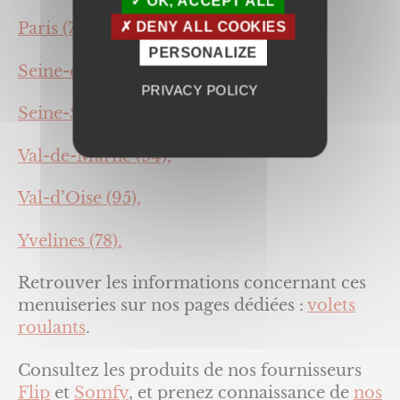
OK, ACCEPT ALL
Paris (75),
DENY ALL COOKIES
PERSONALIZE
Seine-et-Marne (77),
PRIVACY POLICY
Seine-Saint-Denis (93),
Val-de-Marne (94),
Val-d’Oise (95),
Yvelines (78).
Retrouver les informations concernant ces
menuiseries sur nos pages dédiées :
volets
roulants
.
Consultez les produits de nos fournisseurs
Flip
et
Somfy
, et prenez connaissance de
nos