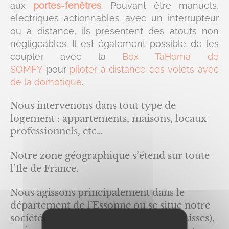
aux
portes-fenêtres
. Pouvant être manuels,
électriques actionnables avec un interrupteur
ou à distance, ils présentent des atouts non
négligeables. Il est également possible de les
coupler avec la
Box TaHoma de
SOMFY
pour
piloter à distance ces volets avec
de la domotique
.
Nous intervenons dans tout type de
logement : appartements, maisons, locaux
professionnels, etc…
Notre zone géographique s’étend sur toute
l’Ile de France.
Nous agissons principalement dans le
département de l’Essonne ou se situe notre
société (6 rue de la Closerie – 91090 Lisses),