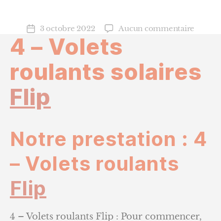
sur
3 octobre 2022
Aucun commentaire
Date
4 – Volets
4
de
–
l’article
Volets
roulants solaires
roulant
solaire
Flip
FLIP
Notre prestation : 4
– Volets roulants
Flip
4 – Volets roulants Flip : Pour commencer,