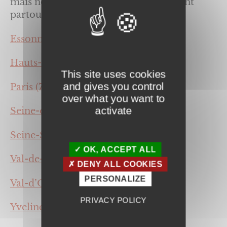
mais notre équipe se déplace également
partout en Ile de France :
Essonne (91),
Hauts-de-Seine (92)
This site uses cookies
and gives you control
Paris (75),
over what you want to
activate
Seine-et-Marne (77),
Seine-Saint-Denis (93),
OK, ACCEPT ALL
Val-de-Marne (94),
DENY ALL COOKIES
PERSONALIZE
Val-d’Oise (95),
PRIVACY POLICY
Yvelines (78).