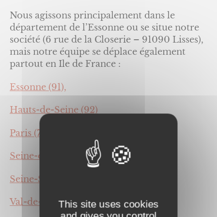
Nous agissons principalement dans le
département de l’Essonne ou se situe notre
société (6 rue de la Closerie – 91090 Lisses),
mais notre équipe se déplace également
partout en Ile de France :
Essonne (91),
Hauts-de-Seine (92)
Paris (75),
Seine-et-Marne (77),
Seine-Saint-Denis (93),
Val-de-Marne (94),
This site uses cookies
and gives you control