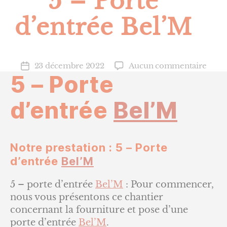
5 – Porte
d’entrée Bel’M
sur
23 décembre 2022
Aucun commentaire
Date
5 – Porte
5
de
–
l’article
Porte
d’entrée
Bel’M
d’ent
Bel’
Notre prestation : 5 – Porte
d’entrée
Bel’M
5 – porte d’entrée
Bel’M
: Pour commencer,
nous vous présentons ce chantier
concernant la fourniture et pose d’une
porte d’entrée
Bel’M
.