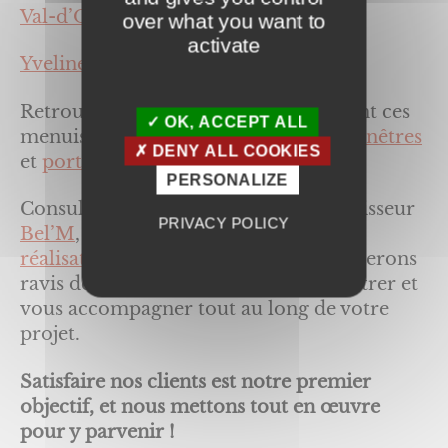
Val-d’Oise (95),
over what you want to
activate
Yvelines (78).
Retrouver les informations concernant ces
OK, ACCEPT ALL
menuiseries sur nos pages dédiées :
Fenêtres
DENY ALL COOKIES
et
portes d’entrée
.
PERSONALIZE
Consultez les produits de notre fournisseur
PRIVACY POLICY
Bel’M
, prenez connaissance de
nos
réalisations
, et
contactez-nous
. Nous serons
ravis de vous renseigner, vous rencontrer et
vous accompagner tout au long de votre
projet.
Satisfaire nos clients est notre premier
objectif, et nous mettons tout en œuvre
pour y parvenir !