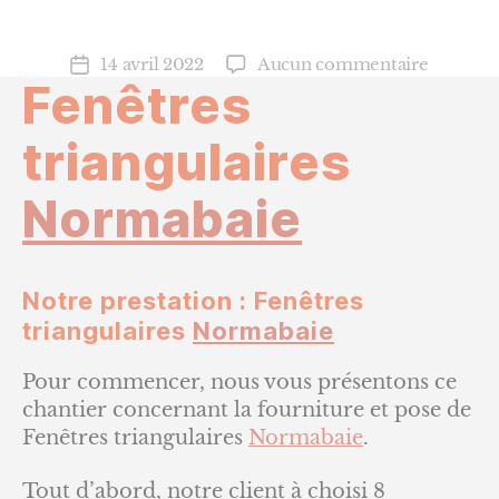
sur
14 avril 2022
Aucun commentaire
Date
Fenêtres
Fenêtres
de
triangula
l’article
Normab
triangulaires
Normabaie
Notre prestation : Fenêtres
triangulaires
Normabaie
Pour commencer, nous vous présentons ce
chantier concernant la fourniture et pose de
Fenêtres triangulaires
Normabaie
.
Tout d’abord, notre client à choisi 8