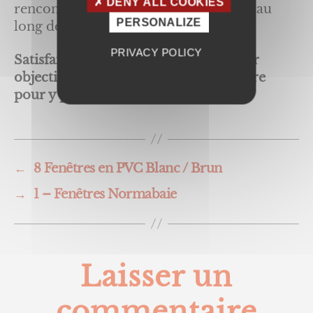
DENY ALL COOKIES
rencontrer et vous accompagner tout au
PERSONALIZE
long de votre projet.
PRIVACY POLICY
Satisfaire nos clients est notre premier
objectif, et nous mettons tout en œuvre
pour y parvenir !
←
8 Fenêtres en PVC Blanc / Brun
→
1 – Fenêtres Normabaie
Laisser un
commentaire