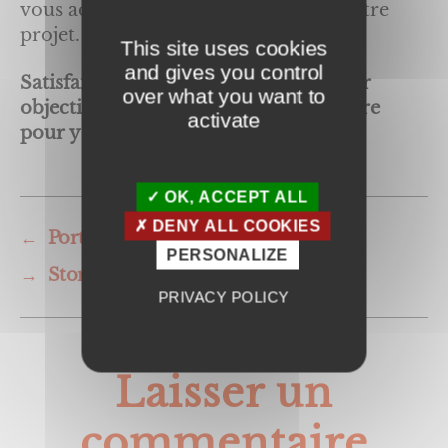
vous accompagner tout au long de votre
projet.
This site uses cookies
and gives you control
Satisfaire nos clients est notre premier
over what you want to
objectif, et nous mettons tout en œuvre
activate
pour y parvenir !
OK, ACCEPT ALL
DENY ALL COOKIES
←
Porte fenêtre sur-mesure
PERSONALIZE
→
Store banne et volets
PRIVACY POLICY
Laisser un
commentaire