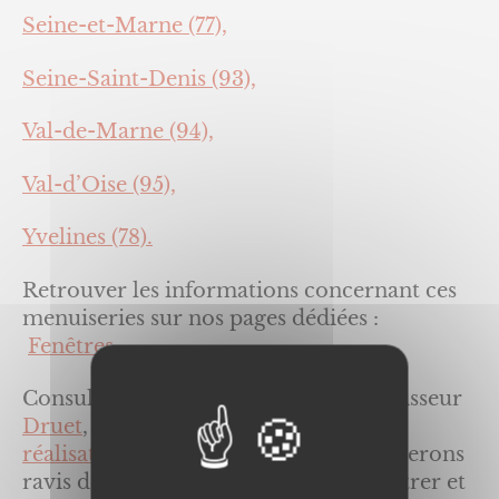
Seine-et-Marne (77),
Seine-Saint-Denis (93),
Val-de-Marne (94),
Val-d’Oise (95),
Yvelines (78).
Retrouver les informations concernant ces
menuiseries sur nos pages dédiées :
Fenêtres
.
Consultez les produits de notre fournisseur
Druet
, et prenez connaissance de
nos
réalisations
, et
contactez-nous
. Nous serons
ravis de vous renseigner, vous rencontrer et