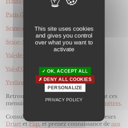
Hauts-de-Seine (92)
Paris (75),
Seine-et-Marne (77),
This site uses cookies
and gives you control
Seine-Saint-Denis (93),
over what you want to
activate
Val-de-Marne (94),
Val-d’Oise (95),
OK, ACCEPT ALL
DENY ALL COOKIES
Yvelines (78).
PERSONALIZE
Retrouver les informations concernant ces
PRIVACY POLICY
menuiseries sur nos pages dédiées :
Fenêtres
.
Consultez les produits de nos fournisseurs
Druet
et
Flip
, et prenez connaissance de
nos