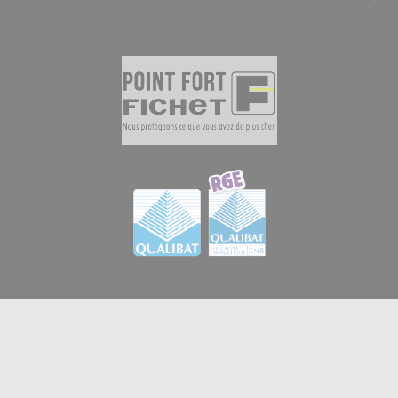
© 2026
GB Menuiserie et Domotique en Essonne
|
Créateur de sites internet en Essonne à Brétigny-sur-
iPerche
orge
:
-
Mentions légales
-
Vie privée