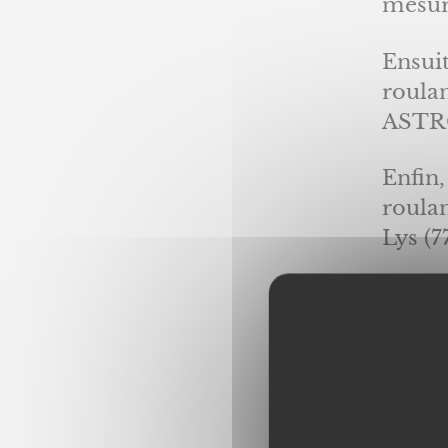
mesur
Ensuit
roula
ASTR
Enfin,
roula
Lys (7
Ainsi,
menuis
No