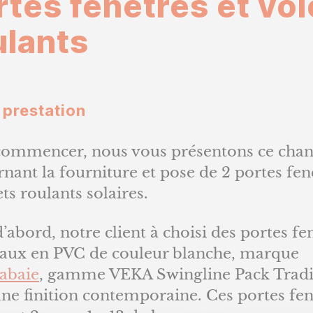
rtes fenêtres et vol
fenê
l’article
ulants
et
volet
roul
 prestation
commencer, nous vous présentons ce chan
nant la fourniture et pose de 2 portes fen
ets roulants solaires.
’abord, notre client à choisi des portes fe
taux en PVC de couleur blanche, marque
abaie
, gamme VEKA Swingline Pack Tradi
ne finition contemporaine. Ces portes fen