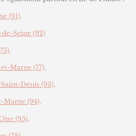
e (91),
-de-Seine (92)
75),
et-Marne (77),
Saint-Denis (93),
e-Marne (94),
Oise (95),
es (78).