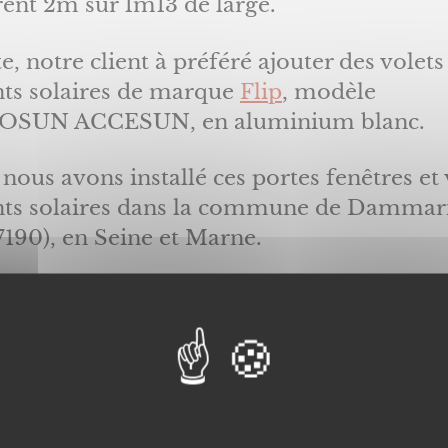
ent 2m sur 1m13 de large.
e, notre client à préféré ajouter des volets
nts solaires de marque
Flip
, modèle
OSUN ACCESUN, en aluminium blanc.
 nous avons installé ces portes fenêtres et 
nts solaires dans la commune de Dammari
7190), en Seine et Marne.
 notre équipe professionnelle de poseurs 
erie intervient partout en Ile de France.
tre zone géographiqu