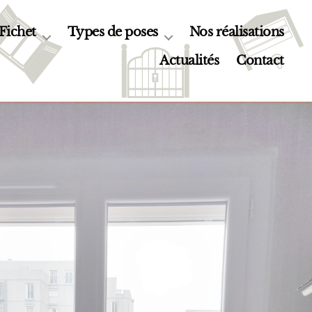
 Fichet
Types de poses
Nos réalisations
Actualités
Contact