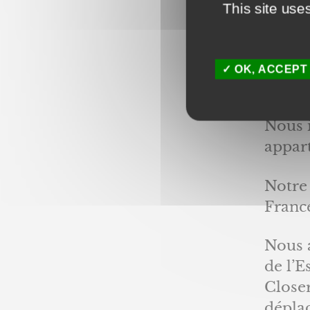
This site use
d’i
En br
OK, ACCEPT
Volets
Nous 
appar
Notre 
Franc
Nous 
de l’E
Closer
déplac