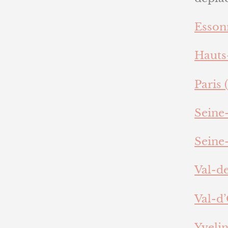
Essonn
Hauts
Paris (
Seine-
Seine-
Val-d
Val-d’
Yvelin