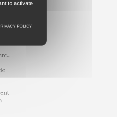
nt to activate
t
PRIVACY POLICY
, alu.
etc…
de
ment
a