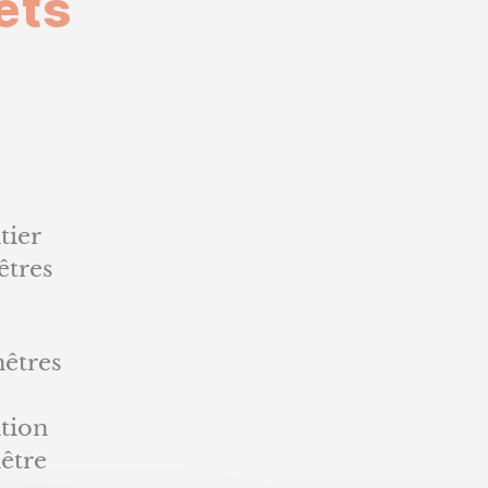
ets
tres
s
ants
tier
êtres
nêtres
tion
être