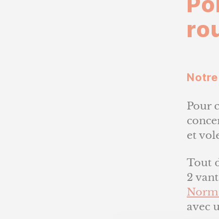
Po
ro
Notre
Pour 
concer
et vol
Tout d
2 van
Norm
avec u