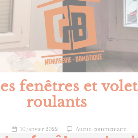
es fenêtres et volet
roulants
sur
10 janvier 2022
Aucun commentaire
Date
Port
de