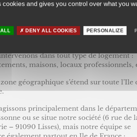
s cookies and gives you control over what you wa
ntervention
ef, nous posons et rénovons les
Fenêtres
e
 ALL
DENY ALL COOKIES
PERSONALIZE
 roulants solaires
sur-mesure en PVC, bois
intervenons dans tout type de logement :
tements, maisons, locaux professionnels, 
zone géographique s’étend sur toute l’Ile 
e.
agissons principalement dans le départe
ssonne ou se situe notre société (6 rue de l
ie – 91090 Lisses), mais notre équipe se
e également partout en Ile de France :