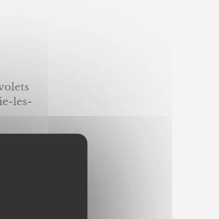
volets
e-les-
en
e