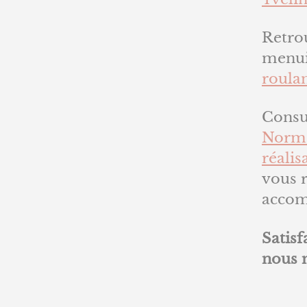
Retro
menui
roula
Consul
Norm
réalis
vous r
accomp
Satisf
nous 