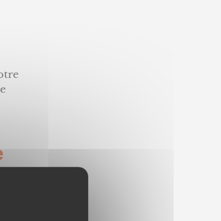
otre
ie
e