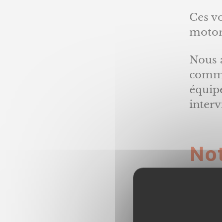
Ces vo
motor
Nous a
comm
équip
interv
No
d’i
En br