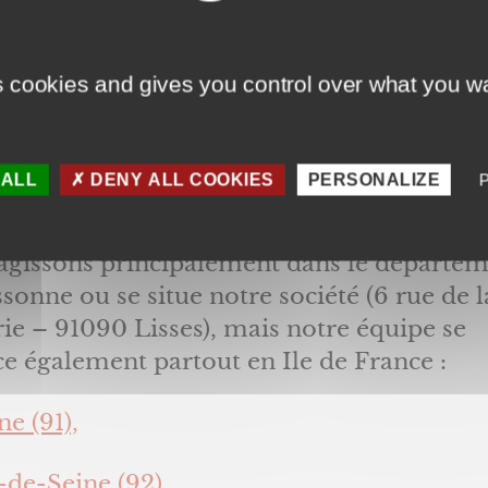
nts
sur-mesure en PVC, bois, alu.
intervenons dans tout type de logement :
s cookies and gives you control over what you wa
tements, maisons, locaux professionnels, 
zone géographique s’étend sur toute l’Ile 
 ALL
DENY ALL COOKIES
PERSONALIZE
e.
agissons principalement dans le départe
ssonne ou se situe notre société (6 rue de l
ie – 91090 Lisses), mais notre équipe se
e également partout en Ile de France :
e (91),
-de-Seine (92)