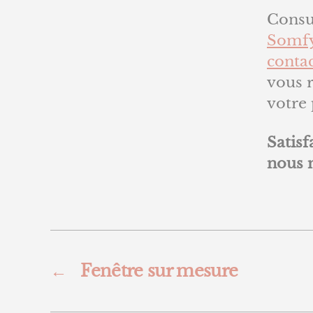
Consul
Somf
conta
vous 
votre 
Satisf
nous 
←
Fenêtre sur mesure