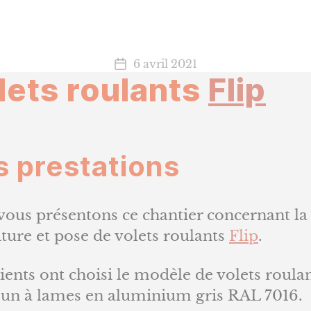
6 avril 2021
Date
lets roulants
Flip
de
l’article
 prestations
vous présentons ce chantier concernant la
ture et pose de volets roulants
Flip
.
ients ont choisi le modèle de volets roula
un à lames en aluminium gris RAL 7016.