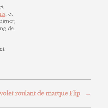
et
ons
, et
eigner,
ong de
et
volet roulant de marque Flip
→