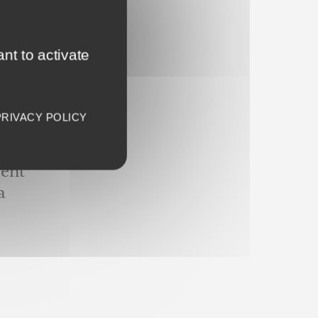
nt to activate
etc…
de
PRIVACY POLICY
ment
a