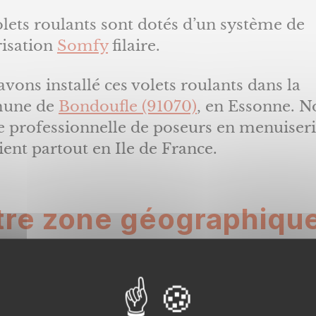
lets roulants sont dotés d’un système de
isation
Somfy
filaire.
vons installé ces volets roulants dans la
une de
Bondoufle (91070)
, en Essonne. N
e professionnelle de poseurs en menuiser
ient partout en Ile de France.
tre zone géographiqu
ntervention
ef, nous posons et rénovons les
Volets