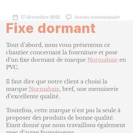
sur
17 décembre 2021
Aucun commentaire
Date
Fixe dormant
Fixe
de
dorm
l’article
Tout d’abord, nous vous présentons ce
chantier concernant la fourniture et pose
d’un fixe dormant de marque
Normabaie
en
PVC.
Il faut dire que notre client a choisi la
marque
Normabaie
, bref, une menuiserie
d’excellente qualité.
Toutefois, cette marque n’est pas la seule à
proposer des produits de bonne qualité.
Etant donné que nous travaillons également
avec d’autre fournisseurs.