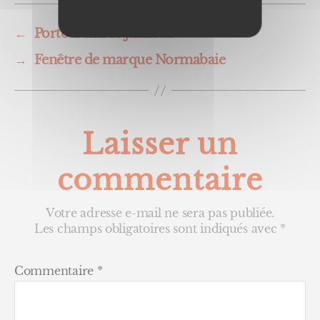
←
Porte d’entrée Janneau
→
Fenêtre de marque Normabaie
Laisser un
commentaire
Votre adresse e-mail ne sera pas publiée.
Les champs obligatoires sont indiqués avec
*
Commentaire
*