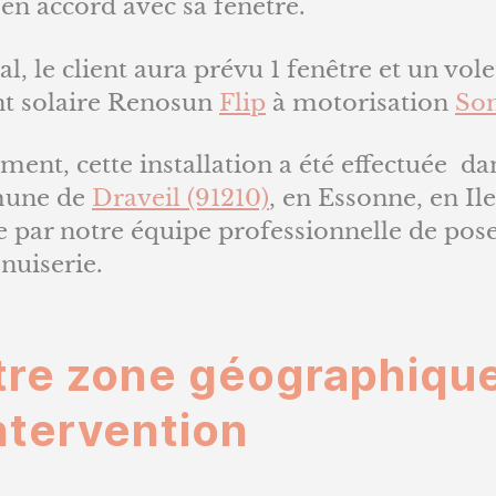
 en accord avec sa fenêtre.
al, le client aura prévu 1 fenêtre et un vole
nt solaire Renosun
Flip
à motorisation
So
ment, cette installation a été effectuée da
une de
Draveil (91210)
, en Essonne, en Il
e par notre équipe professionnelle de pos
nuiserie.
tre zone géographiqu
ntervention