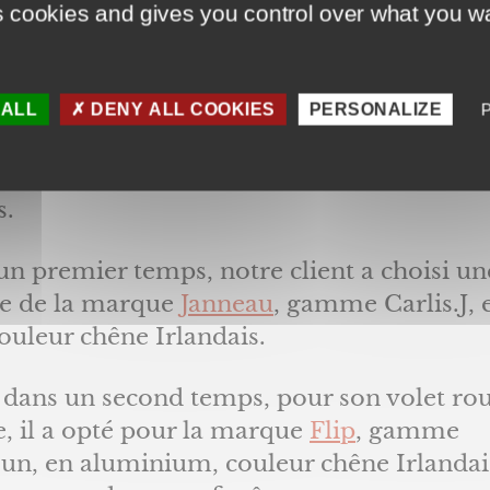
s cookies and gives you control over what you wa
 prestations
’abord, nous vous présentons ce chantier
 ALL
DENY ALL COOKIES
PERSONALIZE
nant la fourniture et pose d’une fenêtre 
Irlandais et volets roulants solaires de 
s.
n premier temps, notre client a choisi un
re de la marque
Janneau
, gamme Carlis.J, 
ouleur chêne Irlandais.
 dans un second temps, pour son volet ro
e, il a opté pour la marque
Flip
, gamme
un, en aluminium, couleur chêne Irlandai