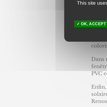
This site use
Nos
Tout d
OK, ACCEPT
concer
chêne 
colori
Dans u
fenêt
PVC c
Enfin,
solair
Renos