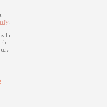
t
mfy
.
ns la
e de
eurs
e