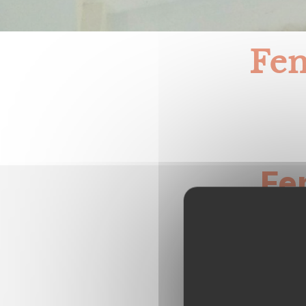
Fen
Fe
Ir
ro