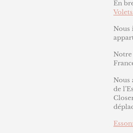
En br
Volets
Nous 
appar
Notre 
Franc
Nous 
de l’E
Closer
déplac
Essonn