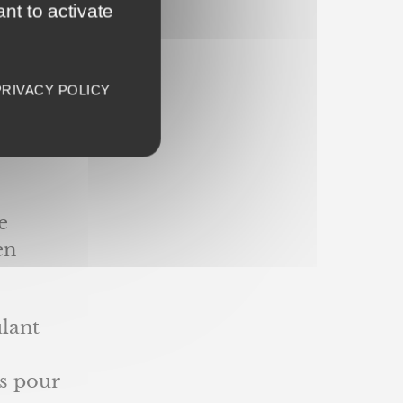
nt to activate
PRIVACY POLICY
couleur
même
e
en
ulant
s pour