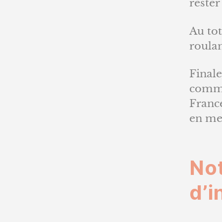
rester
Au tot
roula
Finale
comm
Franc
en me
No
d’i