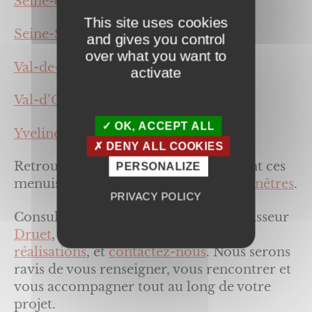
Seine-et-Marne (77),
This site uses cookies
Seine-Saint-Denis (93),
and gives you control
over what you want to
Val-de-Marne (94),
activate
Val-d’Oise (95),
OK, ACCEPT ALL
Yvelines (78).
DENY ALL COOKIES
Retrouver les informations concernant ces
PERSONALIZE
menuiseries sur nos pages dédiées :
Fenêtres
.
PRIVACY POLICY
Consultez les produits de notre fournisseur
Druet
, et prenez connaissance de
nos
réalisations
, et
contactez-nous
. Nous serons
ravis de vous renseigner, vous rencontrer et
vous accompagner tout au long de votre
projet.