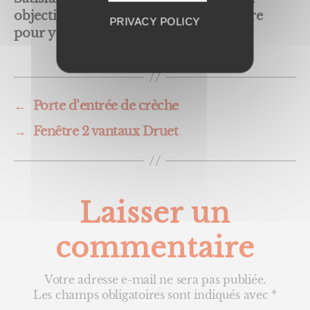
objectif, et nous mettons tout en œuvre
PRIVACY POLICY
pour y parvenir !
←
Porte d’entrée de crèche
→
Fenêtre 2 vantaux Druet
Laisser un
commentaire
Votre adresse e-mail ne sera pas publiée.
Les champs obligatoires sont indiqués avec
*