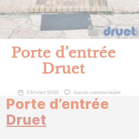
Porte d’entrée
Druet
sur
3 février 2022
Aucun commentaire
Date
Porte d’entrée
Porte
de
d’entré
l’article
Druet
Druet