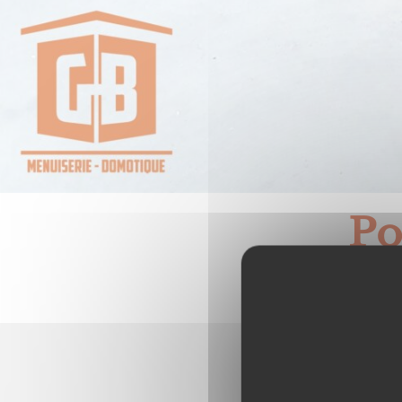
Po
Po