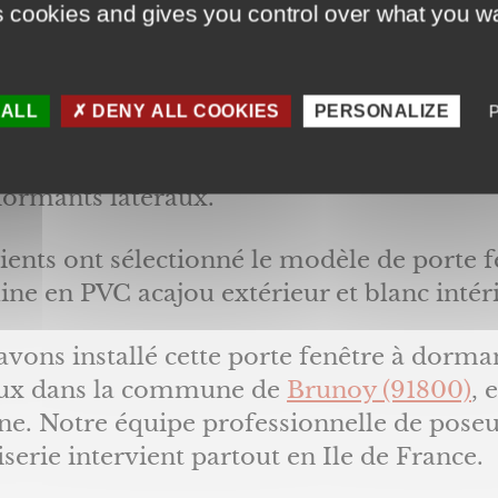
s cookies and gives you control over what you wa
 prestations
 ALL
DENY ALL COOKIES
PERSONALIZE
vous présentons ce chantier concernant la
ture et pose d’une porte fenêtre Acajou
Le
dormants latéraux.
ients ont sélectionné le modèle de porte f
line en PVC acajou extérieur et blanc intér
vons installé cette porte fenêtre à dorma
aux dans la commune de
Brunoy (91800)
, 
ne. Notre équipe professionnelle de poseu
erie intervient partout en Ile de France.