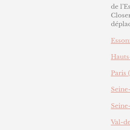
de l’E
Closer
déplac
Essonn
Hauts
Paris (
Seine-
Seine-
Val-d