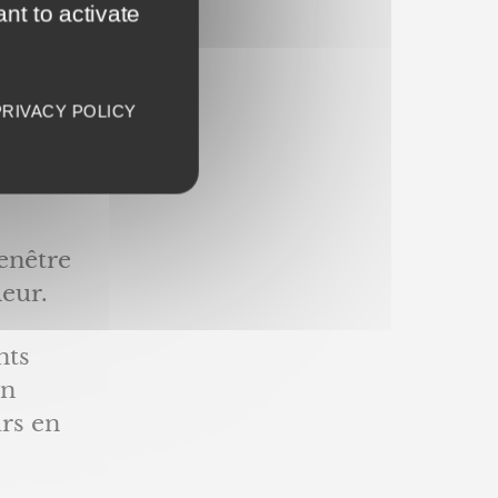
nt to activate
PRIVACY POLICY
ul
enêtre
ieur.
nts
en
rs en