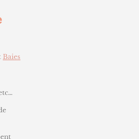
e
t
Baies
etc…
de
ment