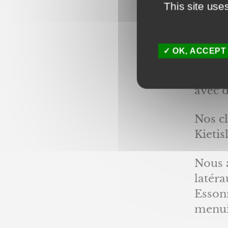
This site use
Nos
OK, ACCEPT
Nous 
fourni
avec 
Nos cl
Kietis
Nous a
latér
Esson
menuis