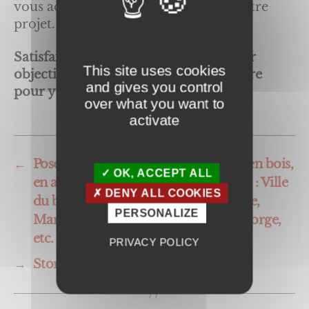
vous accompagner tout au long de votre
projet.
Satisfaire nos clients est notre premier
This site uses cookies
objectif, et nous mettons tout en œuvre
and gives you control
pour y parvenir !
over what you want to
activate
←
Pose de clôture sur-mesure en PVC, en bois,
OK, ACCEPT ALL
en aluminium et en acier en Essonne : Ville
DENY ALL COOKIES
du bois, Arpajon, Leuville, La norville,
PERSONALIZE
Marcoussis, Saint chéron, Briis-sur-forge,
etc.
PRIVACY POLICY
→
Stores motorisés