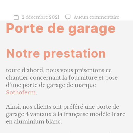
sur
2 décembre 2021
Aucun commentaire
Date
Porte de garage
Porte
de
de
l’article
garag
Notre prestation
toute d’abord, nous vous présentons ce
chantier concernant la fourniture et pose
d’une porte de garage de marque
Sothoferm
.
Ainsi, nos clients ont préféré une porte de
garage 4 vantaux à la française modèle Icare
en aluminium blanc.