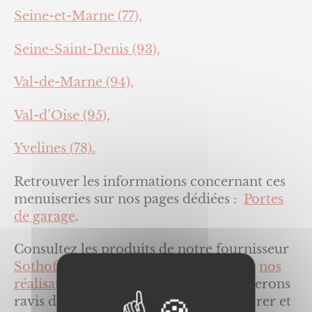
Seine-et-Marne (77),
Seine-Saint-Denis (93),
Val-de-Marne (94),
Val-d’Oise (95),
Yvelines (78).
Retrouver les informations concernant ces
menuiseries sur nos pages dédiées :
Portes
de garage
.
Consultez les produits de notre fournisseur
Sothoferm
, et prenez connaissance de
nos
réalisations
, et
contactez-nous
. Nous serons
ravis de vous renseigner, vous rencontrer et