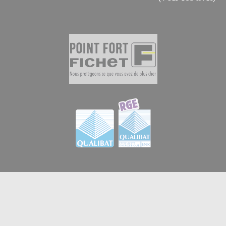
© 2026
GB Menuiserie et Domotique en Essonne
|
Créateur de sites internet en Essonne à Brétigny-sur-
iPerche
orge
:
-
Mentions légales
-
Vie privée