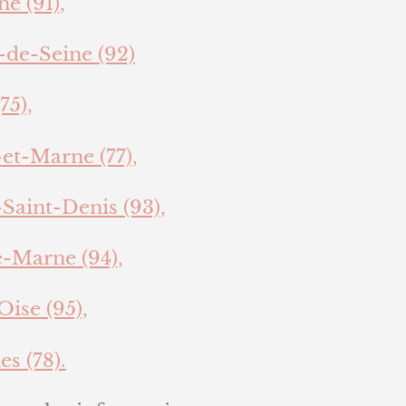
e (91),
-de-Seine (92)
75),
et-Marne (77),
Saint-Denis (93),
e-Marne (94),
Oise (95),
es (78).