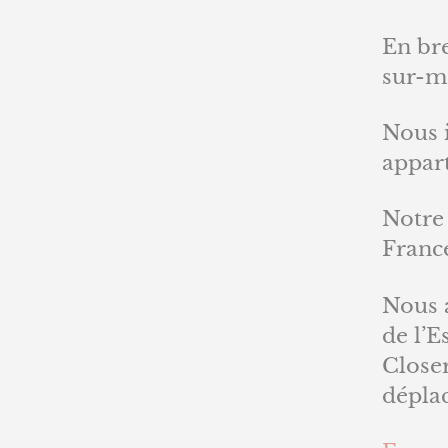
En br
sur-me
Nous 
appar
Notre 
Franc
Nous 
de l’E
Closer
déplac