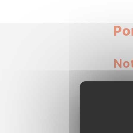
Po
Not
tout d
concer
vitré
Afin d
nouve