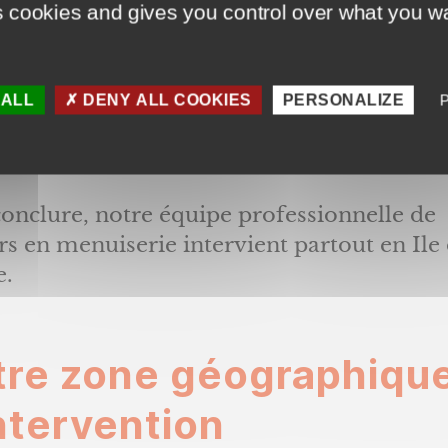
s ont préféré le modèle Lumis Akane de la
s cookies and gives you control over what you wa
 Allis, en aluminium.
 nous avons installé cette magnifique port
 ALL
DENY ALL COOKIES
PERSONALIZE
ommune de
Saint-Germain-lès-Arpajon (91
sonne.
onclure, notre équipe professionnelle de
s en menuiserie intervient partout en Ile
e.
tre zone géographiqu
ntervention