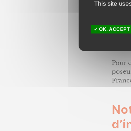
client
This site use
gamme
Ainsi,
OK, ACCEPT
la c
en Es
Pour c
poseur
Franc
No
d’i