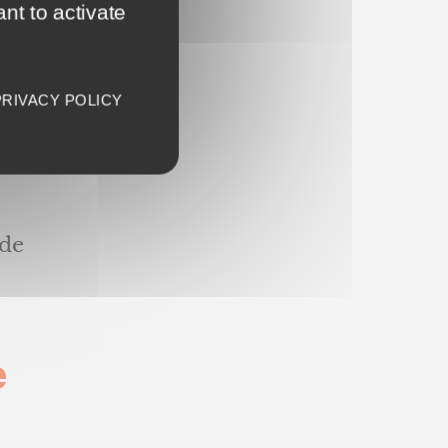
nt to activate
e dans
PRIVACY POLICY
180)
,
 de
e