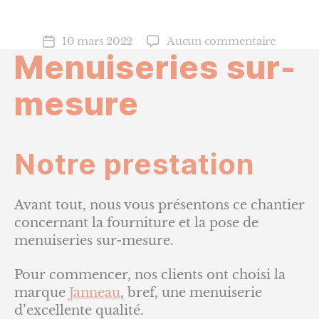
sur
10 mars 2022
Aucun commentaire
Date
Menuiseries sur-
Menuise
de
sur-
l’article
mesure
mesure
Notre prestation
Avant tout, nous vous présentons ce chantier
concernant la fourniture et la pose de
menuiseries sur-mesure.
Pour commencer, nos clients ont choisi la
marque
Janneau
, bref, une menuiserie
d’excellente qualité.