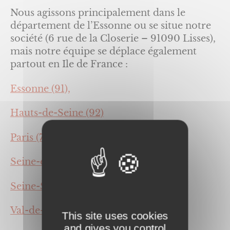
Nous agissons principalement dans le
département de l’Essonne ou se situe notre
société (6 rue de la Closerie – 91090 Lisses),
mais notre équipe se déplace également
partout en Ile de France :
Essonne (91),
Hauts-de-Seine (92)
Paris (75),
Seine-et-Marne (77),
Seine-Saint-Denis (93),
Val-de-Marne (94),
This site uses cookies
and gives you control