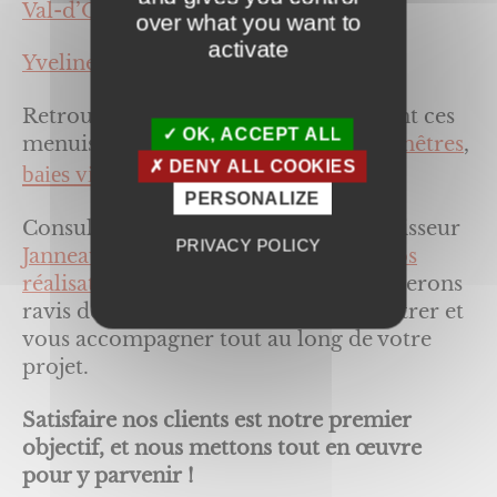
Val-d’Oise (95),
over what you want to
activate
Yvelines (78).
Retrouver les informations concernant ces
OK, ACCEPT ALL
menuiseries sur nos pages dédiées :
fenêtres
,
DENY ALL COOKIES
baies vitrées
et
portes d’entrée
.
PERSONALIZE
Consultez les produits de notre fournisseur
PRIVACY POLICY
Janneau
, et prenez connaissance de
nos
réalisations
, et
contactez-nous
. Nous serons
ravis de vous renseigner, vous rencontrer et
vous accompagner tout au long de votre
projet.
Satisfaire nos clients est notre premier
objectif, et nous mettons tout en œuvre
pour y parvenir !