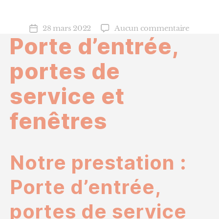
sur
28 mars 2022
Aucun commentaire
Date
Porte d’entrée,
Porte
de
d’entré
l’article
portes
portes de
de
service
service et
et
fenêtres
fenêtres
Notre prestation :
Porte d’entrée,
portes de service