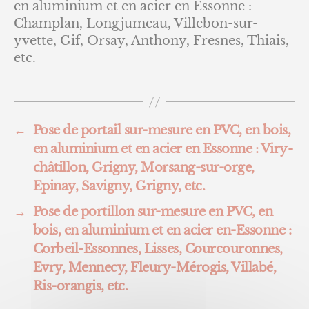
de
l’article
en aluminium et en acier en Essonne :
portai
Champlan, Longjumeau, Villebon-sur-
sur-
yvette, Gif, Orsay, Anthony, Fresnes, Thiais,
mesu
etc.
en
PVC,
en
bois,
en
←
Pose de portail sur-mesure en PVC, en bois,
alum
en aluminium et en acier en Essonne : Viry-
et
châtillon, Grigny, Morsang-sur-orge,
en
acier
Epinay, Savigny, Grigny, etc.
en
→
Pose de portillon sur-mesure en PVC, en
Esson
bois, en aluminium et en acier en-Essonne :
Cham
Long
Corbeil-Essonnes, Lisses, Courcouronnes,
Ville
Evry, Mennecy, Fleury-Mérogis, Villabé,
sur-
Ris-orangis, etc.
yvette
Gif,