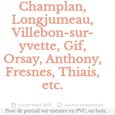
Champlan,
Longjumeau,
Villebon-sur-
yvette, Gif,
Orsay, Anthony,
Fresnes, Thiais,
etc.
sur
3 septembre 2021
Aucun commentaire
Date
Pose
Pose de portail sur-mesure en PVC, en bois,
de