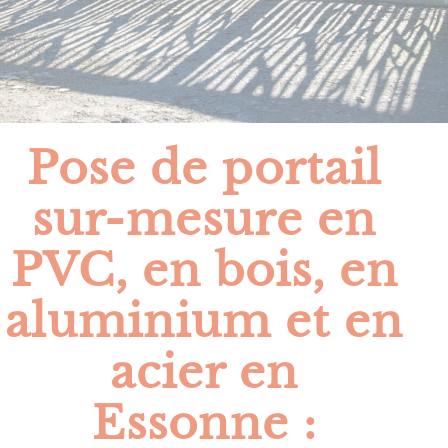
Pose de portail
sur-mesure en
PVC, en bois, en
aluminium et en
acier en
Essonne :