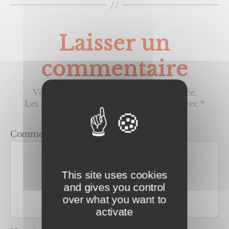
Orsay
Antho
Fresn
Laisser un
Thiais
etc.
commentaire
Votre adresse e-mail ne sera pas publiée.
Les champs obligatoires sont indiqués avec
*
Commentaire
*
This site uses cookies
and gives you control
over what you want to
activate