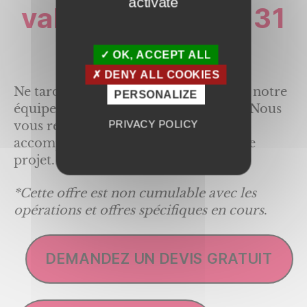
activate
valable jusqu’au 31
mars 2023.
OK, ACCEPT ALL
DENY ALL COOKIES
Ne tardez plus à prendre contact avec notre
PERSONALIZE
équipe GB Menuiserie et domotique. Nous
PRIVACY POLICY
vous renseignerons, conseillerons et
accompagnerons tout au long de votre
projet.
*Cette offre est non cumulable avec les
opérations et offres spécifiques en cours
.
DEMANDEZ UN DEVIS GRATUIT