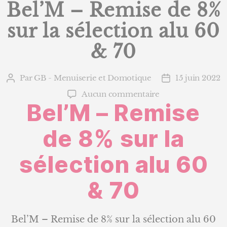
Bel’M – Remise de 8%
sur la sélection alu 60
& 70
Par
GB - Menuiserie et Domotique
15 juin 2022
Auteur
Date
de
de
sur
Aucun commentaire
l’article
l’article
Bel’M – Remise
Bel’M
–
Remise
de 8% sur la
de
8%
sélection alu 60
sur
la
& 70
sélection
alu
60
&
Bel’M – Remise de 8% sur la sélection alu 60