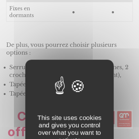
Fixes en
●
●
dormants
De plus, vous pourrez choisir plusieurs
options :
Serrures 5 points automatique / 2 pênes, 2
crochets (sélection alu 60 uniquement),
Tapées de 100 – 120 – 140 mm
Tapées de 160 – 180 – 200 mm
Cette
This site uses cookies
and gives you control
offre est
over what you want to