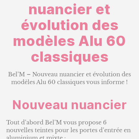
Nouveau
nuancier et
nuancier
et
évolution des
évolution
des
modèles Alu 60
modèles
Alu
60
classiques
classiques
Bel’M – Nouveau nuancier et évolution des
modèles Alu 60 classiques vous informe !
Nouveau nuancier
Tout d’abord Bel’M vous propose 6
nouvelles teintes pour les portes d’entrée en
aluminium et mixte :