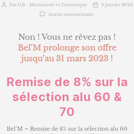
Par
GB - Menuiserie et Domotique
3 janvier 2023
Auteur
Date
de
de
sur
Aucun commentaire
l’article
l’article
Bel’M
Bel’M – Remise de 8% prolongée !
–
Remise
Non ! Vous ne rêvez pas !
de
Bel’M prolonge son offre
8%
prolongée
jusqu’au 31 mars 2023 !
!
Remise de 8% sur la
sélection alu 60 &
70
Bel’M – Remise de 8% sur la sélection alu 60