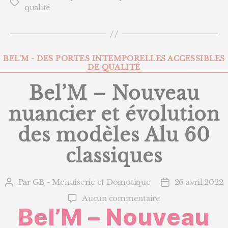
Étiquettes
qualité
Catégories
BEL'M - DES PORTES INTEMPORELLES ACCESSIBLES
DE QUALITÉ
Bel’M – Nouveau
nuancier et évolution
des modèles Alu 60
classiques
Par
GB - Menuiserie et Domotique
26 avril 2022
Auteur
Date
de
de
sur
Aucun commentaire
l’article
l’article
Bel’M – Nouveau
Bel’M
–