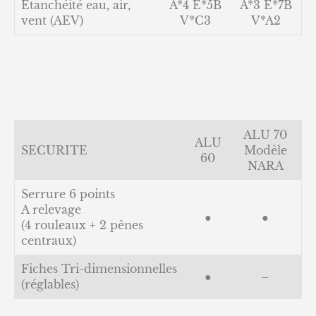
Etanchéité eau, air,
A*4 E*5B
A*3 E*7B
vent (AEV)
V*C3
V*A2
ALU 70
ALU
SECURITE
Modèle
60
NARA
Serrure 6 points
A relevage
●
●
(4 rouleaux + 2 pênes
centraux)
Fiches Tri-dimensionnelles
●
–
(réglables)