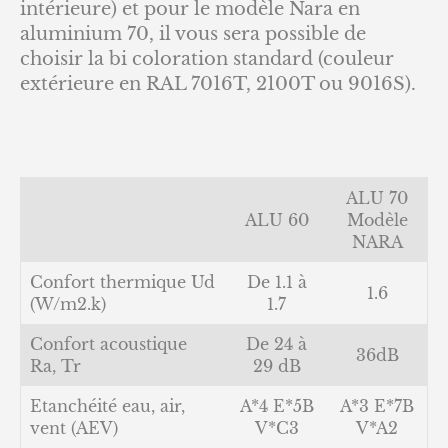
intérieure) et pour le modèle Nara en
aluminium 70, il vous sera possible de
choisir la bi coloration standard (couleur
extérieure en RAL 7016T, 2100T ou 9016S).
ALU 70
ALU 60
Modèle
NARA
Confort thermique Ud
De 1.1 à
1.6
(W/m2.k)
1.7
Confort acoustique
De 24 à
36dB
Ra, Tr
29 dB
Etanchéité eau, air,
A*4 E*5B
A*3 E*7B
vent (AEV)
V*C3
V*A2