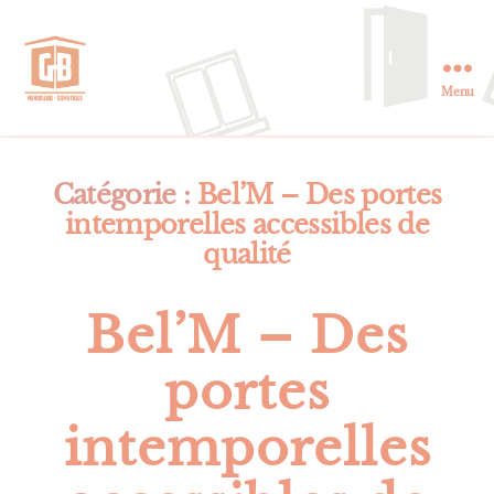
Menu
GB
Menuiserie
et
Domotique
Catégorie :
Bel’M – Des portes
en
intemporelles accessibles de
Essonne
qualité
Bel’M – Des
portes
intemporelles