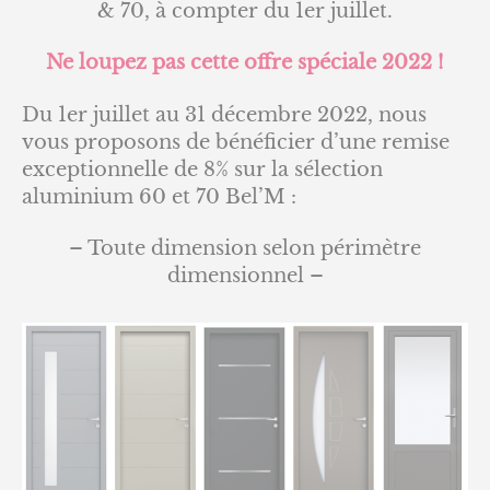
70
& 70, à compter du 1er juillet.
Ne loupez pas cette offre spéciale 2022 !
Du 1er juillet au 31 décembre 2022, nous
vous proposons de bénéficier d’une remise
exceptionnelle de 8% sur la sélection
aluminium 60 et 70 Bel’M :
– Toute dimension selon périmètre
dimensionnel –