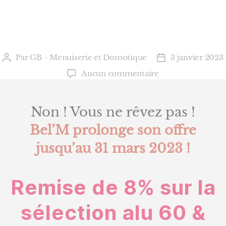
Par
GB - Menuiserie et Domotique
3 janvier 2023
Auteur
Date
de
de
sur
Aucun commentaire
l’article
l’article
Bel’M
Bel’M – Remise de 8% prolongée !
–
Remise
Non ! Vous ne rêvez pas !
de
Bel’M prolonge son offre
8%
prolongée
jusqu’au 31 mars 2023 !
!
Remise de 8% sur la
sélection alu 60 &