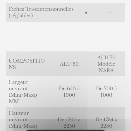
Fiches Tri-dimensionnelles
●
–
(réglables)
ALU 70
COMPOSITIO
ALU 60
Modèle
NS
NARA
Largeur
ouvrant
De 650 à
De 700 à
(Mini/Maxi)
1000
1000
MM
Hauteur
ouvrant
De 1700 à
De 1734 à
(Mini/Maxi)
2250
2280