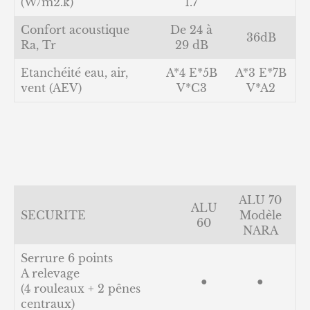
(W/m2.k)
1.7
Confort acoustique
De 24 à
36dB
Ra, Tr
29 dB
Etanchéité eau, air,
A*4 E*5B
A*3 E*7B
vent (AEV)
V*C3
V*A2
ALU 70
ALU
SECURITE
Modèle
60
NARA
Serrure 6 points
A relevage
●
●
(4 rouleaux + 2 pênes
centraux)