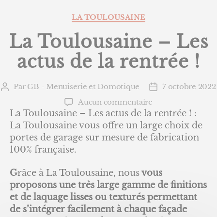
Catégories
LA TOULOUSAINE
La Toulousaine – Les
actus de la rentrée !
Par
GB - Menuiserie et Domotique
7 octobre 2022
Auteur
Date
de
de
sur
Aucun commentaire
l’article
l’article
La
La Toulousaine – Les actus de la rentrée ! :
Toulousaine
La Toulousaine vous offre un large choix de
–
portes de garage sur mesure de fabrication
Les
100% française.
actus
de
G
râce à La Toulousaine, nous
vous
la
proposons une très large gamme de finitions
rentrée
et de laquage lisses ou texturés permettant
!
de s’intégrer facilement à chaque façade