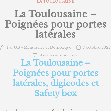
Catégories
LA TOULOUSAINE
La Toulousaine –
Poignées pour portes
latérales
Par
GB - Menuiserie et Domotique
7 octobre 2022
Auteur
Date
de
de
sur
Aucun commentaire
l’article
l’article
La Toulousaine –
La
Toulousaine
Poignées pour portes
–
Poignées
latérales, digicodes et
pour
portes
Safety box
latérales