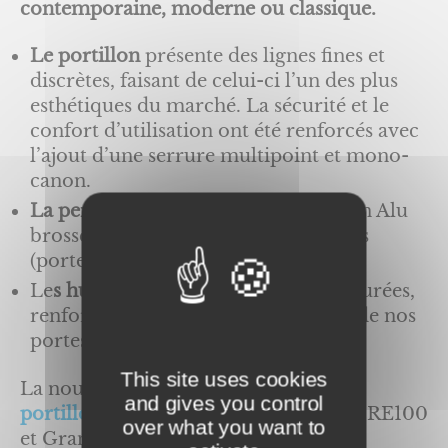
contemporaine, moderne ou classique.
Le portillon
présente des lignes fines et
discrètes, faisant de celui-ci l’un des plus
esthétiques du marché. La sécurité et le
confort d’utilisation ont été renforcés avec
l’ajout d’une serrure multipoint et mono-
canon.
La personnalisation
par des motifs en Alu
brossé ou par des motifs sérigraphiés
(porte Visio-panoramique)
Le
s hublots
en Alunox, aux lignes épurées,
renforcent la qualité et l’esthétisme de nos
portes.
This site uses cookies
La nouveauté
portes de garage avec
and gives you control
portillon
pour les types Villa (RT200, RE100
over what you want to
et Grande Villa) et Industrie (ISOL’R à