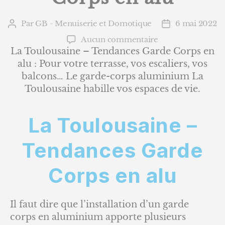
Par
GB - Menuiserie et Domotique
6 mai 2022
Auteur
Date
de
de
sur
Aucun commentaire
l’article
l’article
La
La Toulousaine – Tendances Garde Corps en
Toulousaine
alu : Pour votre terrasse, vos escaliers, vos
–
balcons… Le garde-corps aluminium La
Tendances
Toulousaine habille vos espaces de vie.
Garde
Corps
en
La Toulousaine –
alu
Tendances Garde
Corps en alu
Il faut dire que l’installation d’un garde
corps en aluminium apporte plusieurs