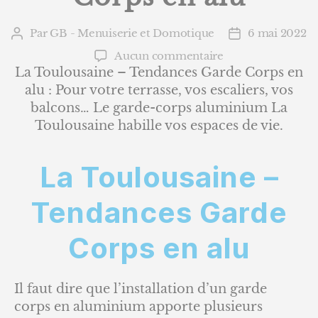
Par
GB - Menuiserie et Domotique
6 mai 2022
Auteur
Date
de
de
sur
Aucun commentaire
l’article
l’article
La
La Toulousaine – Tendances Garde Corps en
Toulousaine
alu : Pour votre terrasse, vos escaliers, vos
–
balcons… Le garde-corps aluminium La
Tendances
Toulousaine habille vos espaces de vie.
Garde
Corps
en
La Toulousaine –
alu
Tendances Garde
Corps en alu
Il faut dire que l’installation d’un garde
corps en aluminium apporte plusieurs