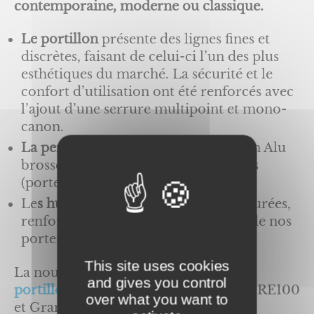
contemporaine, moderne ou classique.
Le portillon
présente des lignes fines et
discrètes, faisant de celui-ci l’un des plus
esthétiques du marché. La sécurité et le
confort d’utilisation ont été renforcés avec
l’ajout d’une serrure multipoint et mono-
canon.
La personnalisation
par des motifs en Alu
brossé ou par des motifs sérigraphiés
(porte Visio-panoramique)
Le
s hublots
en Alunox, aux lignes épurées,
renforcent la qualité et l’esthétisme de nos
portes.
This site uses cookies
La nouveauté
portes de garage avec
and gives you control
portillon
pour les types Villa (RT200, RE100
over what you want to
et Grande Villa) et Industrie (ISOL’R à