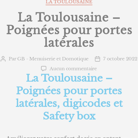
Catégories
LA TOULOUSAINE
La Toulousaine –
Poignées pour portes
latérales
Par
GB - Menuiserie et Domotique
7 octobre 2022
Auteur
Date
de
de
sur
Aucun commentaire
l’article
l’article
La Toulousaine –
La
Toulousaine
Poignées pour portes
–
Poignées
latérales, digicodes et
pour
portes
Safety box
latérales