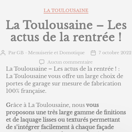
Catégories
LA TOULOUSAINE
La Toulousaine – Les
actus de la rentrée !
Par
GB - Menuiserie et Domotique
7 octobre 2022
Auteur
Date
de
de
sur
Aucun commentaire
l’article
l’article
La
La Toulousaine – Les actus de la rentrée ! :
Toulousaine
La Toulousaine vous offre un large choix de
–
portes de garage sur mesure de fabrication
Les
100% française.
actus
de
G
râce à La Toulousaine, nous
vous
la
proposons une très large gamme de finitions
rentrée
et de laquage lisses ou texturés permettant
!
de s’intégrer facilement à chaque façade