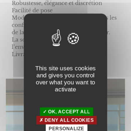
Robustesse, élégance et discrétion
Facilité de pose
Modularité = 6 modèles pour toutes les
configurations,
de la fenêtre à la baie grande largeur.
La solution la plus respectueuse de
l’environnement.
Livraison rapide garantie
This site uses cookies
and gives you control
over what you want to
activate
OK, ACCEPT ALL
DENY ALL COOKIES
PERSONALIZE