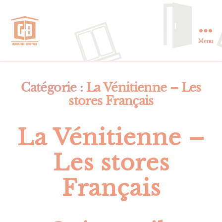
Menu
GB
Menuiserie
et
Domotique
Catégorie :
La Vénitienne – Les
en
stores Français
Essonne
La Vénitienne –
Les stores
Français