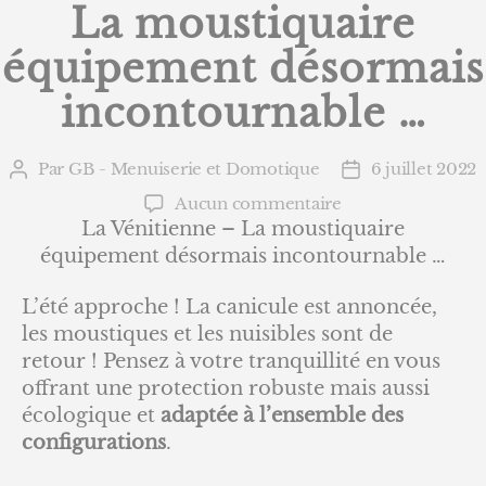
La moustiquaire
équipement désormais
incontournable …
Par
GB - Menuiserie et Domotique
6 juillet 2022
Auteur
Date
de
de
sur
Aucun commentaire
l’article
l’article
La
La Vénitienne – La moustiquaire
Vénitienne
équipement désormais incontournable …
–
La moustiquaire
L’été approche ! La canicule est annoncée,
équipement
les moustiques et les nuisibles sont de
désormais
retour ! Pensez à votre tranquillité en vous
incontournable
offrant une protection robuste mais aussi
…
écologique et
adaptée à l’ensemble des
configurations
.