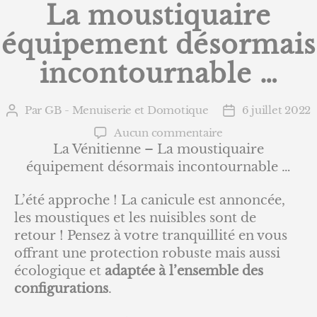
La moustiquaire
équipement désormais
incontournable …
Par
GB - Menuiserie et Domotique
6 juillet 2022
Auteur
Date
de
de
sur
Aucun commentaire
l’article
l’article
La
La Vénitienne – La moustiquaire
Vénitienne
équipement désormais incontournable …
–
La moustiquaire
L’été approche ! La canicule est annoncée,
équipement
les moustiques et les nuisibles sont de
désormais
retour ! Pensez à votre tranquillité en vous
incontournable
offrant une protection robuste mais aussi
…
écologique et
adaptée à l’ensemble des
configurations
.