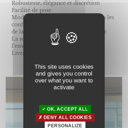
Robustesse, élégance et discrétion
Facilité de pose
Modularité = 6 modèles pour toutes les
configurations,
de la fenêtre à la baie grande largeur.
La solution la plus respectueuse de
l’environnement.
Livraison rapide garantie
This site uses cookies
and gives you control
over what you want to
activate
OK, ACCEPT ALL
DENY ALL COOKIES
PERSONALIZE