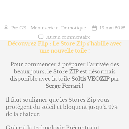
Par
GB - Menuiserie et Domotique
19 mai 2022
Auteur
Date
de
de
sur
Aucun commentaire
l’article
l’article
Flip
Découvrez Flip : Le Store Zip s’habille avec
:
une nouvelle toile !
Le
Store
Pour commencer à préparer l’arrivée des
Zip
beaux jours, le Store ZIP est désormais
s’habille
disponible avec la toile
Soltis VEOZIP
par
avec
Serge Ferrari !
une
nouvelle
Il faut souligner que les Stores Zip vous
toile
!
protègent du soleil et bloquent jusqu’à 97%
de la chaleur.
Grâce à la technologie Précontraint