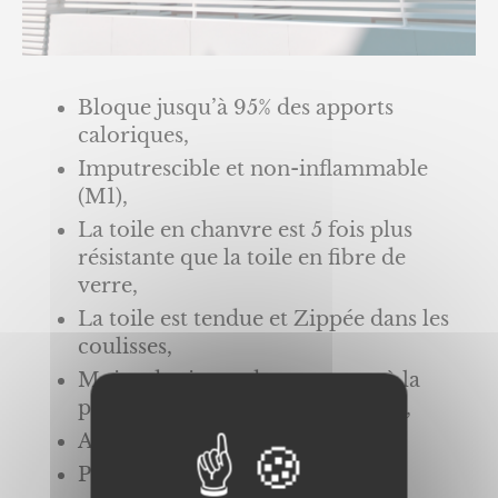
Bloque jusqu’à 95% des apports
caloriques,
Imputrescible et non-inflammable
(M1),
La toile en chanvre est 5 fois plus
résistante que la toile en fibre de
verre,
La toile est tendue et Zippée dans les
coulisses,
Moins de risque de marquage à la
pliure grâce à la souplesse de fils,
Aspect mat et naturel du tissage,
Pas d’occultation de la vue